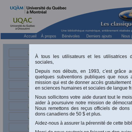
Accueil
À propos
Bénévoles
Derniers ajouts
Nous j
P
À tous les utilisateurs et les utilisatrice
sociales,
Religi
Depuis nos débuts, en 1993, c'est grâce au
quelques subventions publiques que nous 
mission qui est de donner accès gratuitement
en sciences humaines et sociales de langue fr
Nous sollicitons votre aide durant tout le m
aider à poursuivre notre mission de démocrati
Nous remettons des reçus officiels de dons 
dons canadiens de 50 $ et plus.
Aidez-nous à assurer la pérennité de cette bib
Merci de nous soutenir en faisant un don aujou