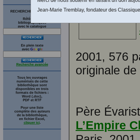
Jean-Marie Tremblay, fondateur des Classique
RECHERCHE SUR LE SITE
Références
bibliographiques
avec le catalogue
En plein texte
avec
G
o
o
g
l
e
2001, 576 pa
Recherche avancée
originale d
Tous les ouvrages
numérisés de cette
bibliothèque sont
disponibles en trois
formats de fichiers :
Word (.doc),
PDF et RTF
Père Évaris
Pour une liste
complète des auteurs
de la bibliothèque,
en fichier Excel,
L’Empire C
cliquer ici
.
Paris, 2001