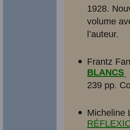
1928. Nouv
volume ave
l’auteur.
Frantz Fa
BLANCS
.
239 pp. Co
Micheline L
RÉFLEXI