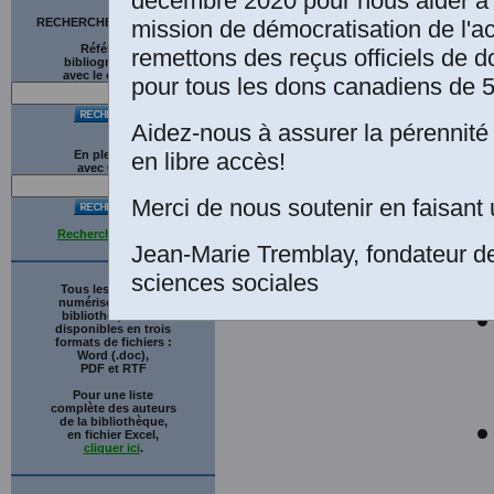
décembre 2020 pour nous aider à 
mission de démocratisation de l'a
RECHERCHE SUR LE SITE
Ta
Références
remettons des reçus officiels de d
bibliographiques
2e
avec le catalogue
pour tous les dons canadiens de 5
Aidez-nous à assurer la pérennité 
en libre accès!
En plein texte
avec
G
o
o
g
l
e
Merci de nous soutenir en faisant 
Recherche avancée
Jean-Marie Tremblay, fondateur d
sciences sociales
Tous les ouvrages
numérisés de cette
bibliothèque sont
disponibles en trois
formats de fichiers :
Word (.doc),
PDF et RTF
Pour une liste
complète des auteurs
de la bibliothèque,
en fichier Excel,
cliquer ici
.