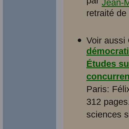
par
Jean-M
retraité de
Voir aussi
démocrati
Études sur
concurrenc
Paris: Féli
312 pages.
sciences s