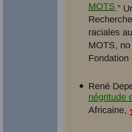
MOTS
.” U
Recherche e
raciales 
MOTS, no 
Fondation 
René Depes
négritude 
Africaine,