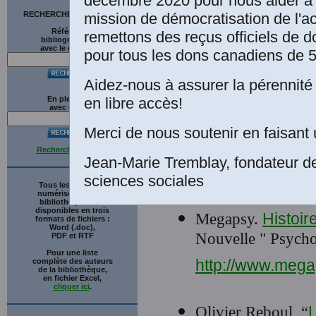
décembre 2020 pour nous aider à 
Les Éditions
mission de démocratisation de l'a
RECHERCHE SUR LE SITE
deuxième édi
Références
remettons des reçus officiels de d
bibliographiques
septembre 1
avec le catalogue
pour tous les dons canadiens de 5
Collection: 
philosophie,
Aidez-nous à assurer la pérennité 
numérique r
en libre accès!
En plein texte
avec
G
o
o
g
l
e
bénévole, pr
Chicoutimi.
Merci de nous soutenir en faisant 
Recherche avancée
Jean-Marie Tremblay, fondateur d
sciences sociales
Tous les ouvrages
numérisés de cette
bibliothèque sont
disponibles en trois
Megapsy.
Histoir
formats de fichiers :
Word (.doc),
Nouvelle " Psycho
PDF et RTF
Pour une liste
http://www.mega
complète des auteurs
de la bibliothèque,
en fichier Excel,
cliquer ici
.
Olivier Reboul, “
L