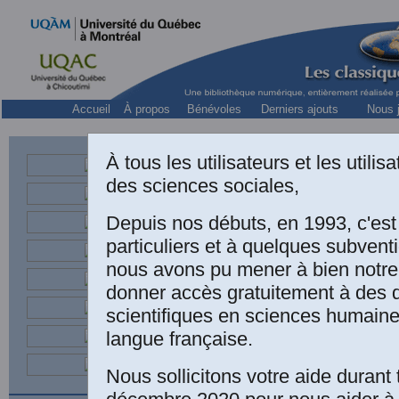
Accueil
À propos
Bénévoles
Derniers ajouts
Nous j
À tous les utilisateurs et les utili
des sciences sociales,
Depuis nos débuts, en 1993, c'es
particuliers et à quelques subven
nous avons pu mener à bien notre
donner accès gratuitement à des
scientifiques en sciences humaine
langue française.
Charles Odi
conscience 
Nous sollicitons votre aide durant 
vie morale
(