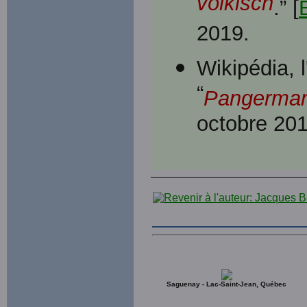
völkisch
.” [
2019.
Wikipédia, l
“
Pangerma
octobre 201
Saguenay - Lac-Saint-Jean, Québec