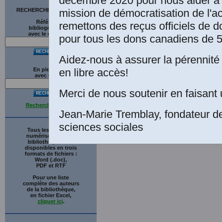
décembre 2020 pour nous aider à 
mission de démocratisation de l'a
RECHERCHE SUR LE SITE
Références
remettons des reçus officiels de d
bibliographiques
avec le catalogue
pour tous les dons canadiens de 5
Aidez-nous à assurer la pérennité 
en libre accès!
En plein texte
avec
G
o
o
g
l
e
Merci de nous soutenir en faisant 
Recherche avancée
Jean-Marie Tremblay, fondateur d
sciences sociales
Tous les ouvrages
numérisés de cette
bibliothèque sont
disponibles en trois
formats de fichiers :
Word (.doc),
PDF et RTF
Pour une liste
complète des auteurs
de la bibliothèque,
en fichier Excel,
cliquer ici
.