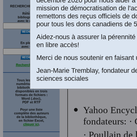
Bavé. Paris: 
décembre 2020 pour nous aider à 
mission de démocratisation de l'a
RECHERCHE SUR LE SITE
Carré, 1891. 
Références
remettons des reçus officiels de d
bibliographiques
avec le catalogue
pour tous les dons canadiens de 5
internaute qu
Aidez-nous à assurer la pérennité 
en libre accès!
En plein texte
avec
G
o
o
g
l
e
Merci de nous soutenir en faisant 
Recherche avancée
Auguste Bebel
Jean-Marie Tremblay, fondateur d
sciences sociales
Passé
”.
http:/
Tous les ouvrages
numérisés de cette
bibliothèque sont
disponibles en trois
formats de fichiers :
Word (.doc),
PDF et RTF
Yahoo Encycl
Pour une liste
complète des auteurs
de la bibliothèque,
fondateurs: ·
en fichier Excel,
cliquer ici
.
· Poullain de