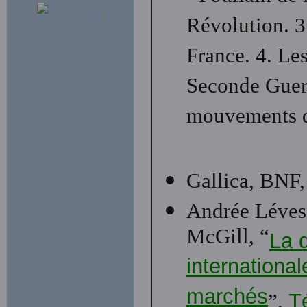
Révolution. 3
France. 4. Le
Seconde Guer
mouvements d
Gallica, BNF,
Andrée Lévesq
McGill, “
La d
international
marchés
”.
Té