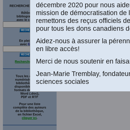
décembre 2020 pour nous aider
RECHERCHE SUR LE SITE
mission de démocratisation de 
Références
bibliographiques
remettons des reçus officiels d
avec le catalogue
pour tous les dons canadiens de
Aidez-nous à assurer la pérenni
En plein texte
avec
G
o
o
g
l
e
en libre accès!
Merci de nous soutenir en faisa
Recherche avancée
Jean-Marie Tremblay, fondateu
Tous les ouvrages
numérisés de cette
sciences sociales
bibliothèque sont
disponibles en trois
formats de fichiers :
Word (.doc),
PDF et RTF
Pour une liste
complète des auteurs
de la bibliothèque,
en fichier Excel,
cliquer ici
.