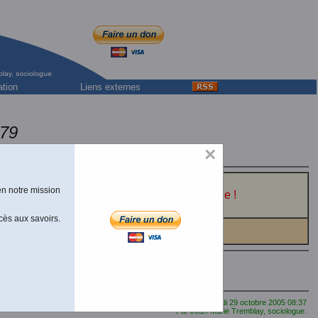
ation
Liens externes
979
×
en notre mission
 XXXVII, 1947, pp. 16-42.
Texte téléchargeable !
cès aux savoirs.
Dernière mise à jour de cette page le Samedi 29 octobre 2005 08:37
Par Jean-Marie Tremblay, sociologue.