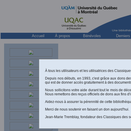
Accueil
À propos
Bénévoles
Derniers
À tous les utilisateurs et les utilisatrices des Classiq
Depuis nos débuts, en 1993, c'est grâce aux dons de
C35. — “
Henri Maspero e
qui est de donner accès gratuitement à des documents
Nous sollicitons votre aide durant tout le mois de dé
Nous remettons des reçus officiels de dons aux fins d'
Pierre Palpant,
Comment lire dans la
Aidez-nous à assurer la pérennité de cette bibliothèqu
Liens
Merci de nous soutenir en faisant un don aujourd'hui.
Pierre Palpant,
Que lire s
Jean-Marie Tremblay, fondateur des Classiques des s