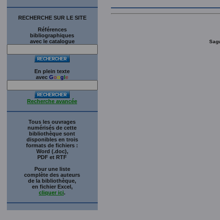
RECHERCHE SUR LE SITE
Références
bibliographiques
avec le catalogue
Sagu
En plein texte
avec
G
o
o
g
l
e
Recherche avancée
Tous les ouvrages
numérisés de cette
bibliothèque sont
disponibles en trois
formats de fichiers :
Word (.doc),
PDF et RTF
Pour une liste
complète des auteurs
de la bibliothèque,
en fichier Excel,
cliquer ici
.