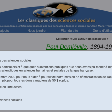
 ajouts
Nous joindre
Plan du site
Droits d'utilis
Collection « Les auteur(e)s classiques »
Paul Demiéville
, 1894-1
Spécialiste des études bouddhiques
ues des sciences sociales,
s particuliers et à quelques subventions publiques que nous avons pu mener à bi
t l'avenir des études chinoises
”. Article paru dans T'oung pao,
 scientifiques en sciences humaines et sociales de langue française.
cembre 2020 pour nous aider à poursuivre notre mission de démocratisation de l'ac
impôt pour tous les dons canadiens de 50 $ et plus.
 collection
Chine
sur
Les Classiques des sciences sociales
?
e en libre accès!
ur
Internet
sur le même sujet ?
ciences sociales