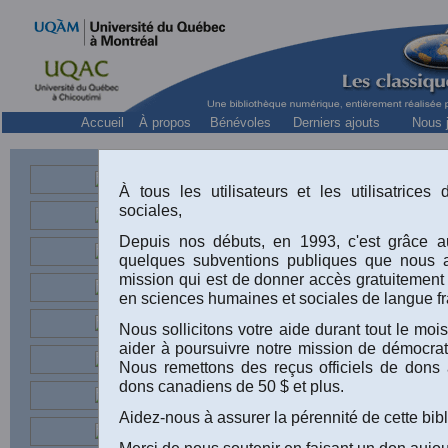
Accueil
À propos
Bénévoles
Derniers ajouts
Nous j
É
À tous les utilisateurs et les utilisatrice
sociales,
Depuis nos débuts, en 1993, c'est grâce au
quelques subventions publiques que nous 
mission qui est de donner accès gratuitement
en sciences humaines et sociales de langue fr
Nous sollicitons votre aide durant tout le m
aider à poursuivre notre mission de démocrati
Nous remettons des reçus officiels de dons 
dons canadiens de 50 $ et plus.
Aidez-nous à assurer la pérennité de cette bib
Merci de nous soutenir en faisant un don aujou