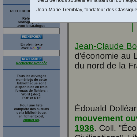
Jean-Marie Tremblay, fondateur des Classique
RECHERCHE SUR LE SITE
Références
bibliographiques
avec le catalogue
Jean-Claude Bo
En plein texte
avec
G
o
o
g
l
e
d'économie au L
du nord de la F
Recherche avancée
Tous les ouvrages
numérisés de cette
bibliothèque sont
disponibles en trois
formats de fichiers :
Word (.doc),
PDF et RTF
Pour une liste
Édouald Dolléa
complète des auteurs
de la bibliothèque,
mouvement ouvr
en fichier Excel,
cliquer ici
.
1936
. Coll. "Éc