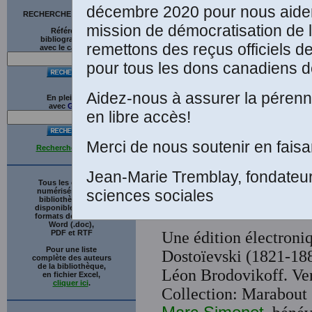
décembre 2020 pour nous aider
RECHERCHE SUR LE SITE
mission de démocratisation de 
Références
Ta
bibliographiques
remettons des reçus officiels d
avec le catalogue
pour tous les dons canadiens de
Aidez-nous à assurer la pérenni
En plein texte
avec
G
o
o
g
l
e
en libre accès!
Merci de nous soutenir en faisa
Recherche avancée
Jean-Marie Tremblay, fondateu
Tous les ouvrages
sciences sociales
numérisés de cette
bibliothèque sont
disponibles en trois
formats de fichiers :
Word (.doc),
PDF et RTF
Une édition électroniq
Pour une liste
Dostoïevski (1821-18
complète des auteurs
de la bibliothèque,
Léon Brodovikoff. Ver
en fichier Excel,
cliquer ici
.
Collection: Marabout 