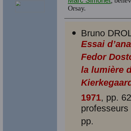
Marc Simonet
, bénév
Orsay.
Bruno DROL
Essai d’ana
Fedor Dost
la lumière 
Kierkegaar
1971
, pp. 6
professeurs 
pp.