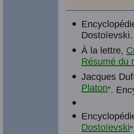
Encyclopédie
Dostoïevski.
À la lettre,
C
Résumé du 
Jacques Dufr
Platon
”. Enc
Encyclopédie
Dostoïevski
”