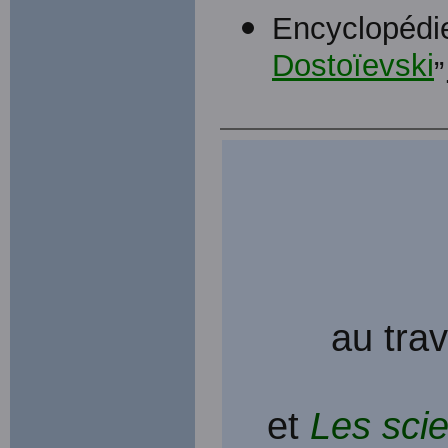
Encyclopédie
Dostoïevski
”
au trav
et
Les sci