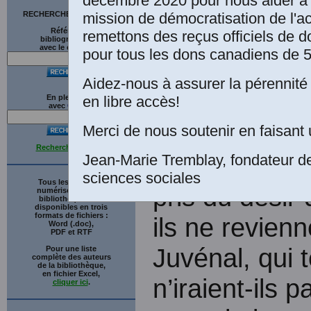
décembre 2020 pour nous aider à 
Une édition numér
mission de démocratisation de l'a
RECHERCHE SUR LE SITE
bénévole, Paris.
Références
remettons des reçus officiels de d
bibliographiques
avec le catalogue
pour tous les dons canadiens de 5
Aidez-nous à assurer la pérennité 
Préface
en libre accès!
En plein texte
avec
G
o
o
g
l
e
Merci de nous soutenir en faisant 
Recherche avancée
Jean-Marie Tremblay, fondateur d
Quand des h
sciences sociales
Tous les ouvrages
pris du désir
numérisés de cette
bibliothèque sont
disponibles en trois
formats de fichiers :
ils ne revien
Word (.doc),
PDF et RTF
Juvénal, qui 
Pour une liste
complète des auteurs
de la bibliothèque,
en fichier Excel,
n’iraient-ils 
cliquer ici
.