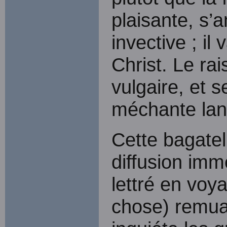
plaisante, s’a
invective ; il
Christ. Le rai
vulgaire, et s
méchante lan
Cette bagatel
diffusion im
lettré en voya
chose) remua 