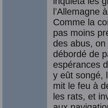
inquiéta les 
l’Allemagne à
Comme la con
pas moins pré
des abus, on p
débordé de pa
espérances de
y eût songé, 
mit le feu à d
les rats, et i
aux navigatio