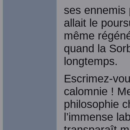
ses ennemis p
allait le pour
même régénér
quand la Sor
longtemps.
Escrimez-vous
calomnie ! Me
philosophie c
l’immense lab
transparaît 