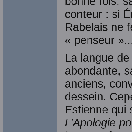
bonne fois, s
conteur : si É
Rabelais ne f
« penseur »..
La langue de
abondante, sa
anciens, conv
dessein. Cepe
Estienne qui 
L’Apologie p