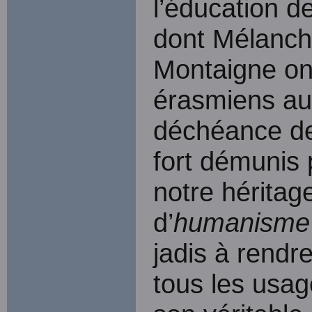
l’éducation de
dont Mélancht
Montaigne ont
érasmiens au
déchéance de
fort démunis 
notre héritag
d’
humanism
jadis à rendr
tous les usag