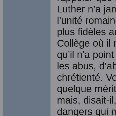
Luther n’a ja
l’unité romai
plus fidèles 
Collège où il 
qu’il n’a poin
les abus, d’aba
chrétienté. Vo
quelque mérite
mais, disait-i
dangers qui 