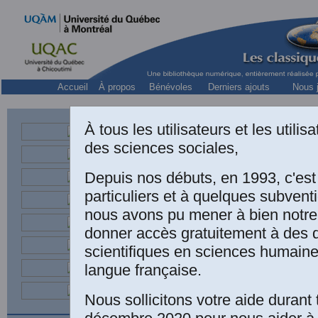
Accueil
À propos
Bénévoles
Derniers ajouts
Nous j
Collect
À tous les utilisateurs et les utili
des sciences sociales,
Depuis nos débuts, en 1993, c'es
Une édition électr
particuliers et à quelques subven
nous avons pu mener à bien notre
Erasme (1469-15
donner accès gratuitement à des
Éditions Garnier-
scientifiques en sciences humaine
langue française.
édition: Paris, St
de Hans Holbein 
Nous sollicitons votre aide durant 