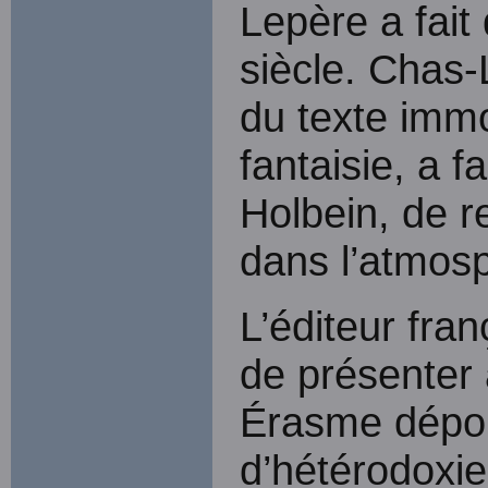
Lepère a fai
siècle. Chas-
du texte immo
fantaisie, a f
Holbein, de r
dans l’atmosp
L’éditeur fra
de présenter 
Érasme dépou
d’hétérodoxie.