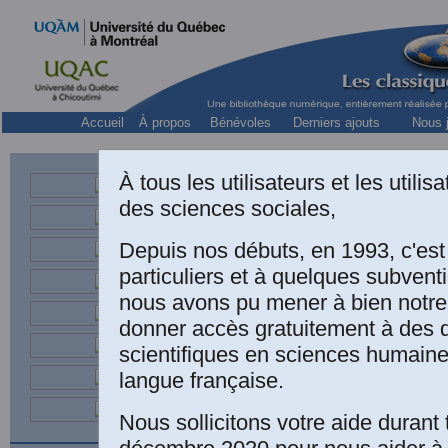
Accueil
À propos
Bénévoles
Derniers ajouts
Nous j
Collect
À tous les utilisateurs et les utili
des sciences sociales,
Depuis nos débuts, en 1993, c'es
Une édition électr
particuliers et à quelques subven
nous avons pu mener à bien notre
Erasme (1469-15
donner accès gratuitement à des
Éditions Garnier-
scientifiques en sciences humaine
langue française.
édition: Paris, St
de Hans Holbein 
Nous sollicitons votre aide durant 