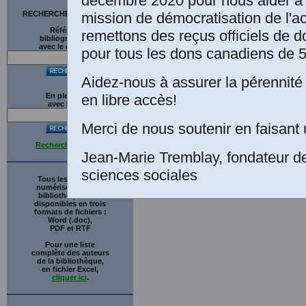
décembre 2020 pour nous aider à 
Une édition numér
mission de démocratisation de l'a
RECHERCHE SUR LE SITE
bénévole, Paris.
Références
remettons des reçus officiels de d
bibliographiques
avec le catalogue
pour tous les dons canadiens de 5
Aidez-nous à assurer la pérennité 
en libre accès!
En plein texte
avec
G
o
o
g
l
e
Merci de nous soutenir en faisant 
Recherche avancée
Jean-Marie Tremblay, fondateur d
sciences sociales
Tous les ouvrages
numérisés de cette
bibliothèque sont
disponibles en trois
formats de fichiers :
Word (.doc),
PDF et RTF
Pour une liste
complète des auteurs
de la bibliothèque,
en fichier Excel,
cliquer ici
.