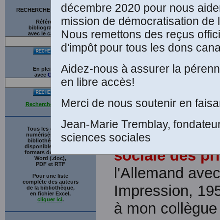
décembre 2020 pour nous aider
de
RECHERCHE SUR LE SITE
mission de démocratisation de l
Références
bibliographiques
Nous remettons des reçus offici
avec le catalogue
La
d'impôt pour tous les dons cana
Pr
Aidez-nous à assurer la pérenni
En plein texte
Fi
avec
G
o
o
g
l
e
en libre accès!
Une édition élec
Merci de nous soutenir en faisa
Recherche avancée
Sigmund Freud
Jean-Marie Tremblay, fondateu
Tous les ouvrages
Interprétation
sciences sociales
numérisés de cette
bibliothèque sont
disponibles en trois
sociale des pri
formats de fichiers :
Word (.doc),
PDF et RTF
l'Allemand avec
Pour une liste
complète des auteurs
Impression, 1951
de la bibliothèque,
en fichier Excel,
cliquer ici
.
à mon collègue 