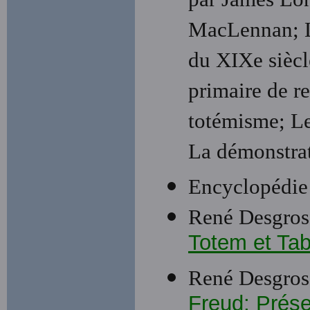
par James Lon
MacLennan; La
du XIXe siècl
primaire de re
totémisme; Le
La démonstrat
Encyclopédie
René Desgrose
Totem et Tab
René Desgrose
Freud; Prése