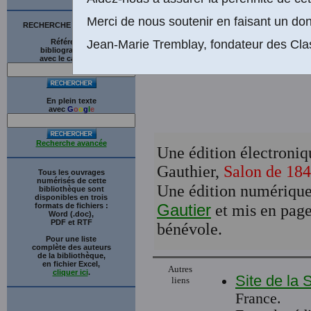
Merci de nous soutenir en faisant un don
RECHERCHE SUR LE SITE
Références
Jean-Marie Tremblay, fondateur des Cla
bibliographiques
avec le catalogue
En plein texte
avec
G
o
o
g
l
e
Recherche avancée
Une édition électroniqu
Gauthier,
Salon de 18
Tous les ouvrages
numérisés de cette
Une édition numérique 
bibliothèque sont
disponibles en trois
Gautier
formats de fichiers :
et mis en page
Word (.doc),
PDF et RTF
bénévole.
Pour une liste
complète des auteurs
de la bibliothèque,
en fichier Excel,
Autres
cliquer ici
.
Site de la 
liens
France.