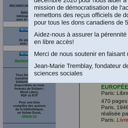
décembre 2020 pour nous aider à 
mission de démocratisation de l'a
RECHERCHE SUR LE SITE
Références
remettons des reçus officiels de d
bibliographiques
avec le catalogue
pour tous les dons canadiens de 5
1994, 444 
Aidez-nous à assurer la pérennité 
Une éditio
en libre accès!
En plein texte
bénévole, 
avec
G
o
o
g
l
e
Merci de nous soutenir en faisant 
Recherche avancée
Jean-Marie Tremblay, fondateur d
sciences sociales
Tous les ouvrages
numérisés de cette
Paul Haza
bibliothèque sont
disponibles en trois
EUROPÉEN
formats de fichiers :
Paris: Libr
Word (.doc),
PDF et RTF
470 pages.
Pour une liste
complète des auteurs
Paris, 194
de la bibliothèque,
réalisée p
en fichier Excel,
cliquer ici
.
Paris.
Livr