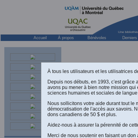
Accueil
À propos
Bénévoles
Derniers
À tous les utilisateurs et les utilisatrice
Depuis nos débuts, en 1993, c'est grâce 
avons pu mener à bien notre mission qui 
Pierrette Désy (éditeur),
Trente 
sciences humaines et sociales de langue 
Présentation, traduction, bibliogr
Nous sollicitons votre aide durant tout l
édition numérique réalisée conjo
démocratisation de l'accès aux savoirs. N
dons canadiens de 50 $ et plus.
Aidez-nous à assurer la pérennité de cett
Merci de nous soutenir en faisant un don 