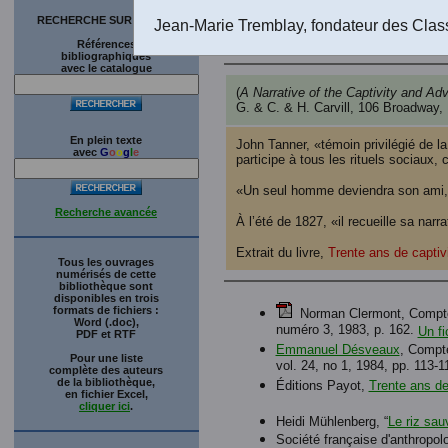
RECHERCHE SUR LE SITE
Jean-Marie Tremblay, fondateur des Clas
Références
bibliographiques
avec le catalogue
(
A Narrative of the Captivity and Ad
G. & C. & H. Carvill, 106 Broadway,
En plein texte
John Tanner, «témoin privilégié de la
avec
G
o
o
g
l
e
participe à tous les rituels sociaux, cu
«Un seul homme deviendra son ami, l
Recherche avancée
À l’été de 1827, «il recueille sa nar
Extrait du livre,
Trente ans de captiv
Tous les ouvrages
numérisés de cette
bibliothèque sont
disponibles en trois
formats de fichiers :
Norman Clermont, Comptes 
Word (.doc),
numéro 3, 1983, p. 162.
Un fi
PDF et RTF
Emmanuel Désveaux
, Compte
Pour une liste
vol. 24, no 1, 1984, pp. 113-1
complète des auteurs
de la bibliothèque,
Éditions Payot,
Trente ans de
en fichier Excel,
cliquer ici
.
Heidi Mühlenberg, “
Le riz sau
Société française d'anthropolo