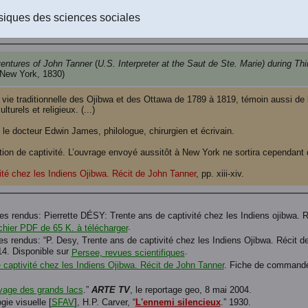
siques des sciences sociales
ventures of John Tanner
(
U.S. Interpreter at the Saut de Ste. Marie) during Th
 New York, 1830)
 vie traditionnelle des Ojibwa et des Ottawa de 1789 à 1819, témoin aussi de l
lturels et religieux. (...)
e docteur Edwin James, philologue, chirurgien et écrivain.
ration de captivité. L’ouvrage envoyé aussitôt à New York ne sortira cependant
ité chez les Indiens Ojibwa. Récit de John Tanner
, pp. xiii-xiv.
rendus: Pierrette DÉSY: Trente ans de captivité chez les Indiens ojibwa. 
.
chier PDF de 65 K. à télécharger
s rendus: “P. Desy, Trente ans de captivité chez les Indiens Ojibwa. Récit de
14. Disponible sur
.
Persee, revues scientifiques
 captivité chez les Indiens Ojibwa. Récit de John Tanner
. Fiche de command
vage des grands lacs
.”
ARTE TV
, le reportage geo, 8 mai 2004.
gie visuelle [
SFAV
], H.P. Carver, “
L'ennemi silencieux
.” 1930.