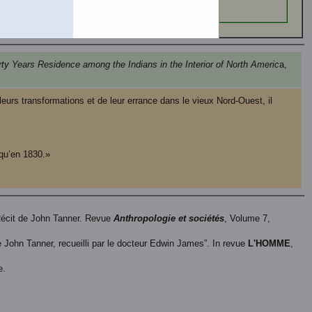
irty Years Residence among the Indians in the Interior of North Americ
a,
eurs transformations et de leur errance dans le vieux Nord-Ouest, il
 qu’en 1830.»
Récit de John Tanner. Revue
Anthropologie et sociétés
, Volume 7,
 John Tanner, recueilli par le docteur Edwin James”. In revue
L'HOMME
,
e.