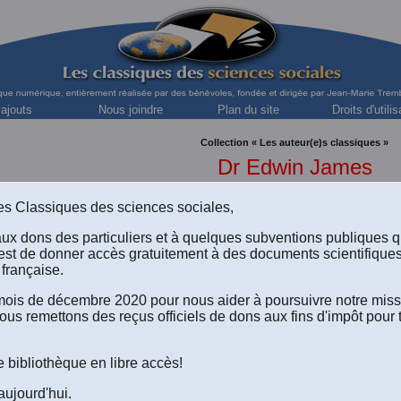
 ajouts
Nous joindre
Plan du site
Droits d'utilis
Collection « Les auteur(e)s classiques »
Dr Edwin James
philologue, chirurgien et écrivain.
s des Classiques des sciences sociales,
aux dons des particuliers et à quelques subventions publiques 
est de donner accès gratuitement à des documents scientifique
ans de captivité chez les Indiens Ojibwa
.
Récit de John Tanner
française.
aphie et analyse ethnohistorique. Paris: Payot, 1983, xxiv + 310 pp. Co
e mois de décembre 2020 pour nous aider à poursuivre notre mis
intement par Jean-Marie Tremblay et
Marcelle Bergeron
, bénévoles.
L
ous remettons des reçus officiels de dons aux fins d'impôt pour 
e bibliothèque en libre accès!
aujourd'hui.