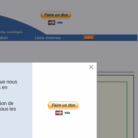
ation
Liens externes
×
que nous
s en
 recueilli par le docteur Edwin James
.
llection: Bibliothèque Historique. Une
sion de
ivre téléchargeable !
tous les