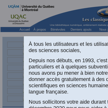
Accueil
À propos
Bénévoles
Derniers ajouts
Nous j
À tous les utilisateurs et les utili
des sciences sociales,
Métaphysicien français maj
Depuis nos débuts, en 1993, c'es
particuliers et à quelques subven
nous avons pu mener à bien notre
donner accès gratuitement à des
C
scientifiques en sciences humaine
langue française.
p
Nous sollicitons votre aide durant 
M