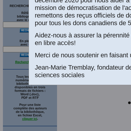
décembre 2020 pour nous aider à 
mission de démocratisation de l'a
RECHERCHE SUR LE SITE
(
Références
remettons des reçus officiels de d
bibliographiques
avec le catalogue
pour tous les dons canadiens de 5
Ta
Aidez-nous à assurer la pérennité 
en libre accès!
En plein texte
avec
G
o
o
g
l
e
Merci de nous soutenir en faisant 
Recherche avancée
Jean-Marie Tremblay, fondateur d
sciences sociales
Tous les ouvrages
numérisés de cette
bibliothèque sont
disponibles en trois
formats de fichiers :
Word (.doc),
PDF et RTF
Pour une liste
complète des auteurs
de la bibliothèque,
en fichier Excel,
cliquer ici
.