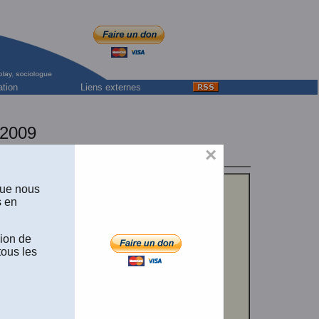
ation
Liens externes
-2009
 de France.
×
que nous
s en
sion de
tous les
la revue
LES
Gallimard. Une
 d'anthropologie