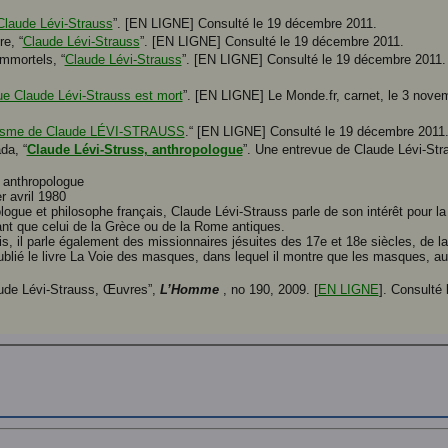
Claude Lévi-Strauss
”. [EN LIGNE] Consulté le 19 décembre 2011.
re, “
Claude Lévi-Strauss
”. [EN LIGNE] Consulté le 19 décembre 2011.
mmortels, “
Claude Lévi-Strauss
”. [EN LIGNE] Consulté le 19 décembre 2011.
ue Claude Lévi-Strauss est mort
”. [EN LIGNE] Le Monde.fr, carnet, le 3 nove
alisme de Claude LÉVI-STRAUSS
.“ [EN LIGNE] Consulté le 19 décembre 2011
da, “
Claude Lévi-Struss, anthropologue
”. Une entrevue de Claude Lévi-Stra
 anthropologue
r avril 1980
ogue et philosophe français, Claude Lévi-Strauss parle de son intérêt pour la 
ant que celui de la Grèce ou de la Rome antiques.
, il parle également des missionnaires jésuites des 17e et 18e siècles, de l
ublié le livre La Voie des masques, dans lequel il montre que les masques, au
de Lévi-Strauss, Œuvres”,
L’Homme
, no 190, 2009. [
EN LIGNE
]. Consulté