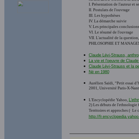
I. Présentation de l'auteur et 
II. Postulats de l'ouvrage
III. Les hypothèses
IV. La démarche suivie
V. Les principales conclusion
VI. Le résumé de l'ouvrage
VII. L'actualité de la questi
PHILOSOPHIE ET MANAG
Claude Lévi-Strauss, anthr
La vie et l'oeuvre de Claude
Claude Lévi-Strauss et la 
Né en 1980
Aurélien Saïdi, “Petit essai 
2001, Université Paris-X-Nant
L'Encyclopédie Yahoo,
L'eth
2) Les débuts de l'ethnologie f
Territoires et approches (· Le 
http://fr.encyclopedia.yahoo