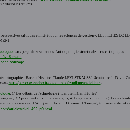
ses principales œuvres
s
on, perspectives critiques et intérêt pour les sciences de gestion». LES FICHES D
EMENT
opologue
. Un aperçu de ses oeuvres: Anthropologie structurale, Tristes tropiques...
 Lévi-Strauss
pensée sauvage
d’historiographie : Race et Histoire, Claude LEVI-STRAUSS”. Séminaire de David Colo
erre.:
.
http://perso.wanadoo.fr/david.colon/etudiants/saidi.htm
nologie
. 1) Les débuts de l'ethnologie (· Les premières théories)
rançaise; 3) Spécialisations et technologies; 4) Les grands domaines (· Les technologi
continent américain · L'Afrique · L'Asie · L'Océanie · L'Europe); 6) L'avenir de l'eth
.com/articles/ni/ni_492_p0.html