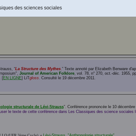
siques des sciences sociales
trauss, “
La Structure des Mythes
.” Texte annoté par Elizabeth Benware d'après
mposium",
Journal of American Folklore
, vol. 78, n° 270, oct.-déc. 1955,
 [
EN LIGNE
] LiT
gloss
. Consulté le 19 décembre 2011.
ologie structurale de Lévi-Strauss
”. Conférence prononcée le 10 décembr
fuser le texte de cette conférence dans Les Classiques des science sociales l
 (UFR 3ème Cycle), «
Lévi-Strauss, "Anthropologie structurale"
.