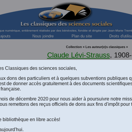
 ajouts
Nous joindre
Plan du site
Droits d'utilis
Collection « Les auteur(e)s classiques »
Claude Lévi-Strauss
, 1908
Anthropologue français, professeur honoraire, Collège
s des Classiques des sciences sociales,
aux dons des particuliers et à quelques subventions publiques 
est de donner accès gratuitement à des documents scientifique
française.
e mois de décembre 2020 pour nous aider à poursuivre notre mis
ous remettons des reçus officiels de dons aux fins d'impôt pour 
évi-Strauss, “
Le Père Noël supplicié
.” Un article publié dans 
 MODERNES
, no 77, 1952, pp. 1572-1590. Paris: Les Éditions 
e bibliothèque en libre accès!
numérique réalisée par
Josiane Robidas
, bénévole, professeure
ge Ahuntsic de Montréal.
Texte téléchargeable !
aujourd'hui.