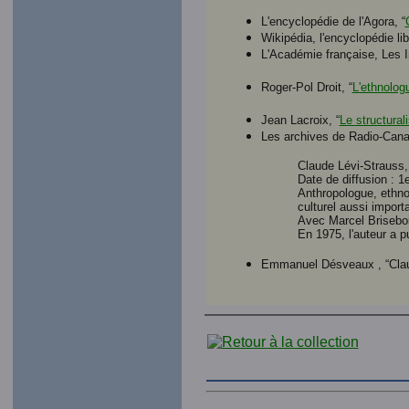
L'encyclopédie de l'Agora, “
Wikipédia, l'encyclopédie lib
L'Académie française, Les I
Roger-Pol Droit, “
L'ethnolog
Jean Lacroix, “
Le structur
Les archives de Radio-Cana
Claude Lévi-Strauss,
Date de diffusion : 1e
Anthropologue, ethnol
culturel aussi import
Avec Marcel Brisebois
En 1975, l'auteur a p
Emmanuel Désveaux , “Clau