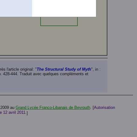
 l'article original: "
The Structural Study of Myth
", in :
 pp. 428-444. Traduit avec quelques compléments et
e 2009 au
Grand Lycée Franco-Libanais de Beyrouth
. [
Autorisation
e 12 avril 2011.
]