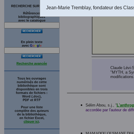
RECHERCHE SUR LE SITE
Jean-Marie Tremblay, fondateur des Clas
Références
bibliographiques
avec le catalogue
En plein texte
avec
G
o
o
g
l
e
Recherche avancée
Claude Lévi-S
"MYTH, a Sy
modifications.
Tous les ouvrages
numérisés de cette
bibliothèque sont
disponibles en trois
formats de fichiers :
Word (.doc),
PDF et RTF
Sélim Abou, s.j., “
L'anthrop
Pour une liste
accordée par l'auteur de dif
complète des auteurs
de la bibliothèque,
en fichier Excel,
cliquer ici
.
MAMADOU OUSMANE DIALLO