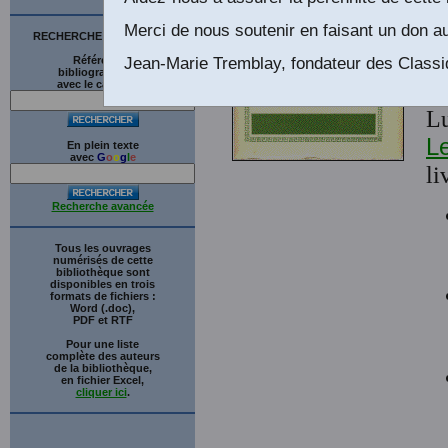
L
Merci de nous soutenir en faisant un don au
e
RECHERCHE SUR LE SITE
Jean-Marie Tremblay, fondateur des Classi
Références
bibliographiques
V
avec le catalogue
Lu
Le
En plein texte
avec
G
o
o
g
l
e
li
Recherche avancée
Tous les ouvrages
numérisés de cette
bibliothèque sont
disponibles en trois
formats de fichiers :
Word (.doc),
PDF et RTF
Pour une liste
complète des auteurs
de la bibliothèque,
en fichier Excel,
cliquer ici
.