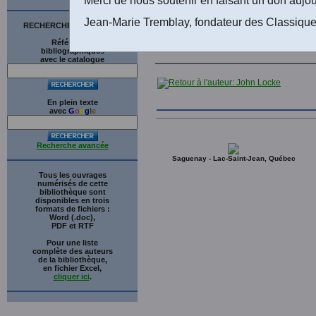
Jean-Marie Tremblay, fondateur des Classique
RECHERCHE SUR LE SITE
Références
bibliographiques
avec le catalogue
En plein texte
avec
G
o
o
g
l
e
Recherche avancée
Saguenay - Lac-Saint-Jean, Québec
Tous les ouvrages
numérisés de cette
bibliothèque sont
disponibles en trois
formats de fichiers :
Word (.doc),
PDF et RTF
Pour une liste
complète des auteurs
de la bibliothèque,
en fichier Excel,
cliquer ici
.