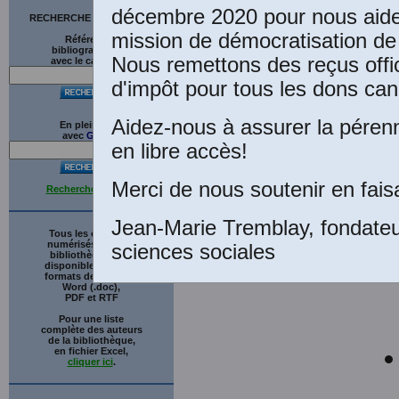
cl
décembre 2020 pour nous aider
RECHERCHE SUR LE SITE
mission de démocratisation de 
Références
Co
bibliographiques
Nous remettons des reçus offic
avec le catalogue
l'
d'impôt pour tous les dons can
r
Aidez-nous à assurer la pérenn
En plein texte
avec
G
o
o
g
l
e
en libre accès!
co
Merci de nous soutenir en fais
Recherche avancée
Jean-Marie Tremblay, fondate
Tous les ouvrages
numérisés de cette
sciences sociales
bibliothèque sont
disponibles en trois
formats de fichiers :
Word (.doc),
PDF et RTF
Pour une liste
complète des auteurs
de la bibliothèque,
en fichier Excel,
cliquer ici
.