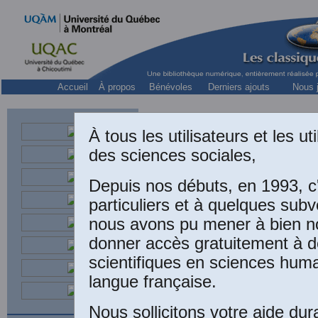
Accueil
À propos
Bénévoles
Derniers ajouts
Nous j
À tous les utilisateurs et les u
des sciences sociales,
Depuis nos débuts, en 1993, c
Marcel Ma
particuliers et à quelques sub
nous avons pu mener à bien no
donner accès gratuitement à 
scientifiques en sciences huma
“
D
langue française.
f
Nous sollicitons votre aide dur