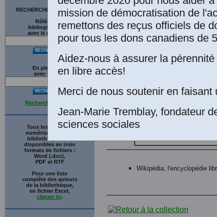
décembre 2020 pour nous aider à 
Haïti: Les 
mission de démocratisation de l'a
RECHERCHE SUR LE SITE
pp. Collect
Références
remettons des reçus officiels de d
Reproducti
bibliographiques
avec le catalogue
pour tous les dons canadiens de 5
Première é
en voie de 
Aidez-nous à assurer la pérennité 
Inson Mich
en libre accès!
En plein texte
Faculté d'e
avec
G
o
o
g
l
e
coordonna
Merci de nous soutenir en faisant 
Classiques
préparation
Recherche avancée
Jean-Marie Tremblay, fondateur d
sciences sociales
Tous les ouvrages
numérisés de cette
bibliothèque sont
disponibles en trois
formats de fichiers :
Word (.doc),
PDF et RTF
Wikipédia, l'encyclopédie lib
Pour une liste
complète des auteurs
de la bibliothèque,
en fichier Excel,
cliquer ici
.