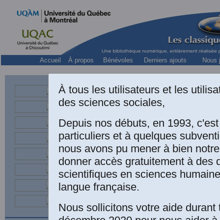
Accueil
À propos
Bénévoles
Derniers ajouts
Nous j
À tous les utilisateurs et les utili
Dam
des sciences sociales,
Hist
Depuis nos débuts, en 1993, c'es
particuliers et à quelques subven
nous avons pu mener à bien notre
donner accès gratuitement à des
scientifiques en sciences humaine
langue française.
Damase P
MENSONG
Nous sollicitons votre aide durant 
DÉMOCRA