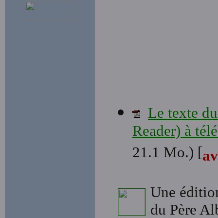
Le texte du
Reader) à tél
21.1 Mo.) [
av
Une édition
du Père Al