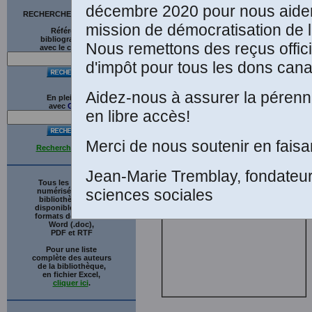
décembre 2020 pour nous aider
RECHERCHE SUR LE SITE
mission de démocratisation de l
Références
bibliographiques
Nous remettons des reçus offici
avec le catalogue
d'impôt pour tous les dons cana
Aidez-nous à assurer la pérenni
En plein texte
avec
G
o
o
g
l
e
en libre accès!
Merci de nous soutenir en faisa
Recherche avancée
Jean-Marie Tremblay, fondateu
Tous les ouvrages
sciences sociales
numérisés de cette
bibliothèque sont
disponibles en trois
formats de fichiers :
Word (.doc),
PDF et RTF
Pour une liste
complète des auteurs
de la bibliothèque,
en fichier Excel,
cliquer ici
.