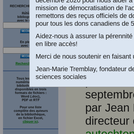
Unies,
Dé
décembre 2020 pour nous aider à 
mission de démocratisation de l'a
RECHERCHE SUR LE SITE
Nations 
Références
remettons des reçus officiels de d
bibliographiques
avec le catalogue
pour tous les dons canadiens de 5
droits d
Aidez-nous à assurer la pérennité 
ONU, Docu
en libre accès!
En plein texte
avec
G
o
o
g
l
e
l'Assembl
Merci de nous soutenir en faisant 
Recherche avancée
Supplémen
Jean-Marie Tremblay, fondateur d
sciences sociales
partie, ch
Tous les ouvrages
numérisés de cette
bibliothèque sont
disponibles en trois
septemb
formats de fichiers :
Word (.doc),
PDF et RTF
par Jean 
Pour une liste
complète des auteurs
de la bibliothèque,
directeur 
en fichier Excel,
cliquer ici
.
autochto