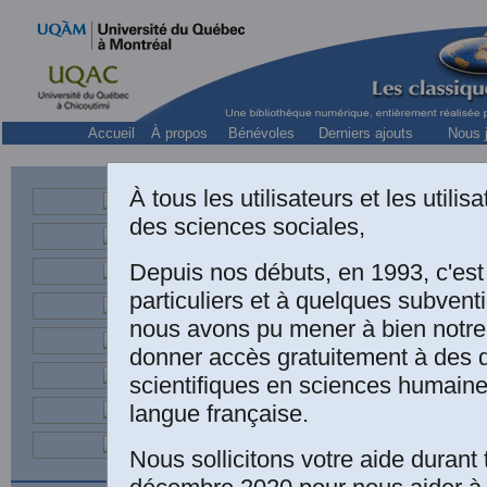
Accueil
À propos
Bénévoles
Derniers ajouts
Nous j
À tous les utilisateurs et les utili
Revue men
des sciences sociales,
Depuis nos débuts, en 1993, c'es
particuliers et à quelques subven
nous avons pu mener à bien notre
donner accès gratuitement à des
scientifiques en sciences humaine
Revue mensu
langue française.
(Paris),
Doc
l’Église c
Nous sollicitons votre aide durant 
Haïti au 19