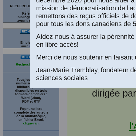
décembre 2020 pour nous aider à 
mensuelle r
mission de démocratisation de l'a
RECHERCHE SUR LE SITE
1894, et no
Références
remettons des reçus officiels de d
(nov.),
189
bibliographiques
avec le catalogue
pour tous les dons canadiens de 5
Aidez-nous à assurer la pérennité 
en libre accès!
En plein texte
avec
G
o
o
g
l
e
Merci de nous soutenir en faisant 
Recherche avancée
Jean-Marie Tremblay, fondateur d
sciences sociales
Tous les ouvrages
numérisés de cette
bibliothèque sont
dirigée pa
disponibles en trois
formats de fichiers :
Word (.doc),
PDF et RTF
Pour une liste
complète des auteurs
de la bibliothèque,
en fichier Excel,
l
cliquer ici
.