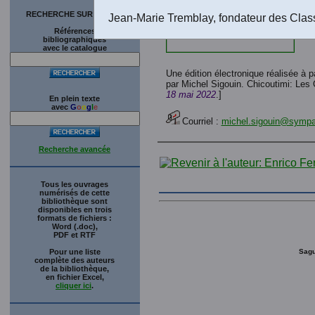
RECHERCHE SUR LE SITE
Jean-Marie Tremblay, fondateur des Clas
Références
bibliographiques
avec le catalogue
Une édition électronique réalisée à p
par Michel Sigouin. Chicoutimi: Les 
18 mai 2022
.]
En plein texte
avec
G
o
o
g
l
e
Courriel :
michel.sigouin@sympa
Recherche avancée
Tous les ouvrages
numérisés de cette
bibliothèque sont
disponibles en trois
formats de fichiers :
Word (.doc),
PDF et RTF
Pour une liste
Sagu
complète des auteurs
de la bibliothèque,
en fichier Excel,
cliquer ici
.