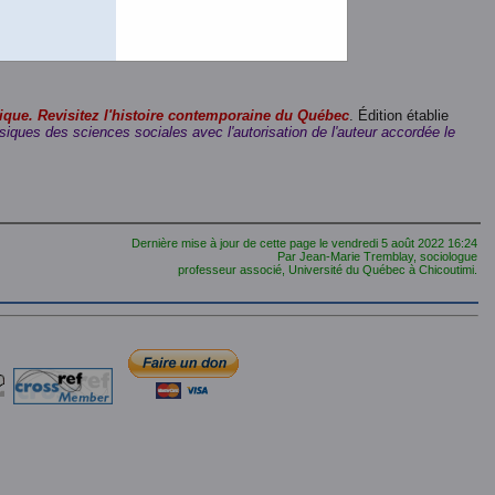
er de 360 pages de 2,4 Mo.)
r
(Un fichier de 360 pages de 3,5 Mo.)
fichier de 360 pages de 11,5 Mo.)
ique. Revisitez l'histoire contemporaine du Québec
. Édition établie
siques des sciences sociales avec l'autorisation de l'auteur accordée le
Dernière mise à jour de cette page le
vendredi 5 août 2022
16:24
Par Jean-Marie Tremblay, sociologue
professeur associé, Université du Québec à Chicoutimi.