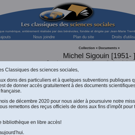
 ajouts
Nous joindre
Plan du site
Droits d'utilis
Collection « Documents »
Michel Sigouin [1951- 
Organisateur communautaire, syndicaliste, juriste
s des Classiques des sciences sociales,
aux dons des particuliers et à quelques subventions publiques 
est de donner accès gratuitement à des documents scientifique
Mémoire d'un activiste
.
française.
Récit autobiographique
.
e mois de décembre 2020 pour nous aider à poursuivre notre mis
ous remettons des reçus officiels de dons aux fins d'impôt pour 
Revisitez l'histoire contemporaine du Québ
able des matières
.
Quatrième de couverture
.
Prologue
.
Préface
.
Table des 
e bibliothèque en libre accès!
Le texte du livre au format Word 2008 (.doc) à télécharger
(Un fichie
aujourd'hui.