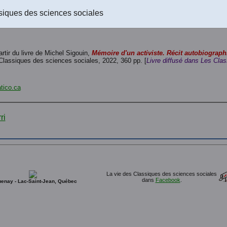
Le texte du livre au format Word 2016 (.docx) à télécharger
(Un fichi
Le texte du livre au format PDF-texte (Acrobat Reader) à télécharge
siques des sciences sociales
Le texte du livre au format RTF (rich text format) à télécharger
. (Un 
artir du livre de Michel Sigouin,
Mémoire d'un activiste. Récit autobiograph
Classiques des sciences sociales, 2022, 360 pp. [
Livre diffusé dans Les Clas
tico.ca
La vie des Classiques des sciences sociales
dans
Facebook
.
enay - Lac-Saint-Jean, Québec