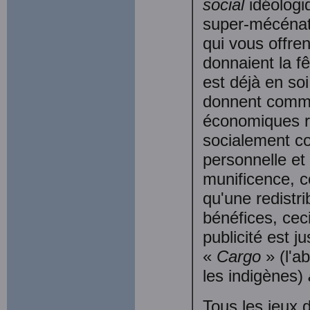
social
idéologi
super-mécénat 
qui vous offre
donnaient la fê
est déjà en soi
donnent comme
économiques ré
socialement c
personnelle et 
munificence, c
qu'une redistri
bénéfices, cec
publicité est 
«
Cargo
» (l'a
les indigènes)
Tous les jeux 