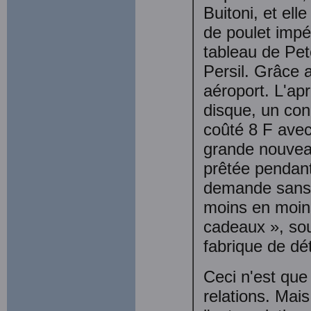
Buitoni, et el
de poulet impér
tableau de Pet
Persil. Grâce a
aéroport. L'ap
disque, un con
coûté 8 F avec
grande nou­vea
prêtée pen­dant
demande sans o
moins en moins
cadeaux », sou
fabrique de dé
Ceci n'est que 
relations. Mais 