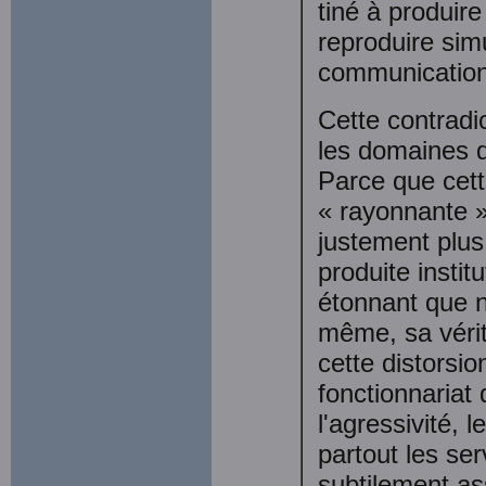
tiné à produire
reproduire sim
communication, 
Cette contradi
les domaines d
Parce que cette
« rayonnante »
justement plus
produite instit
éton­nant que 
même, sa vérit
cette distorsio
fonctionnariat d
l'agressivité, 
partout les ser
subtilement ass