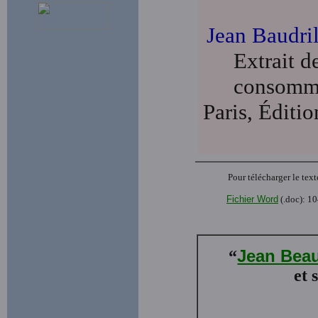
Jean Baudri
Extrait d
consommat
Paris, Éditio
Pour télécharger le text
Fichier Word
(.doc): 10
Jean Beau
“
et 