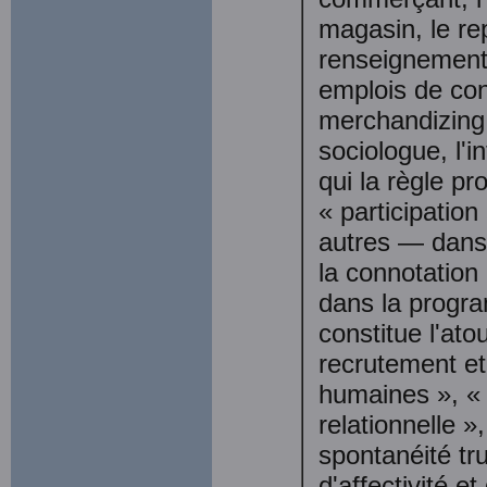
magasin, le re
renseignement
emplois de con
merchandizing 
sociologue, l'i
qui la règle pr
« participatio
autres — dans 
la connotation 
dans la program
constitue l'ato
recrutement et 
humaines », « 
relationnelle »
spontanéité tr
d'affectivité e