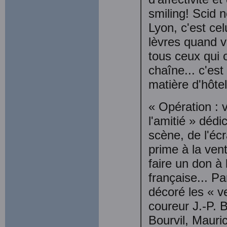
smiling! Scid n
Lyon, c'est cel
lèvres quand v
tous ceux qui 
chaîne... c'es
matière d'hôtell
« Opération : v
l'amitié » déd
scène, de l'écr
prime à la ven
faire un don à
française... Pa
décoré les « v
coureur J.-P. 
Bourvil, Mauri