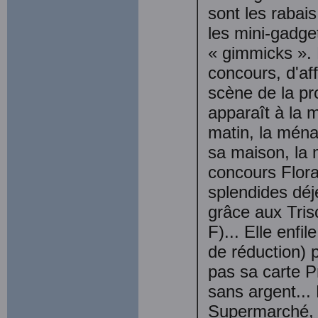
sont les rabais
les mini-gadget
« gimmicks ». 
concours, d'aff
scène de la pro
apparaît à la 
matin, la mén
sa maison, la
concours Flora
splendides déj
grâce aux Tris
F)... Elle enfi
de réduction) p
pas sa carte P
sans argent... 
Supermarché, e