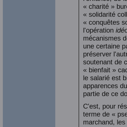
« charité » b
« solidarité co
« conquêtes so
l'opération
idé
mécanismes 
une certaine pa
préserver l'au
soutenant de c
« bienfait » c
le salarié est 
apparences du 
partie de ce do
C'est, pour ré
terme de « pse
marchand, les 