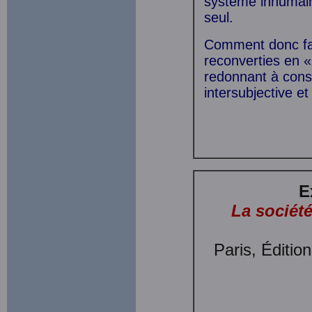
système inhumain 
seul.
Comment donc fai
reconverties en « 
redonnant à cons
intersubjective e
E
La sociét
Paris, Éditio