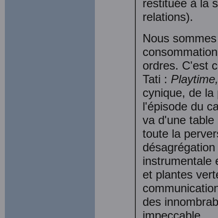
restituée à la 
relations).
Nous sommes e
consommation 
ordres. C'est c
Tati :
Playtime
cynique, de la
l'épisode du ca
va d'une table à
toute la perver
désagrégation d
instrumentale e
et plantes ver
communication 
des innombra­
impeccable.