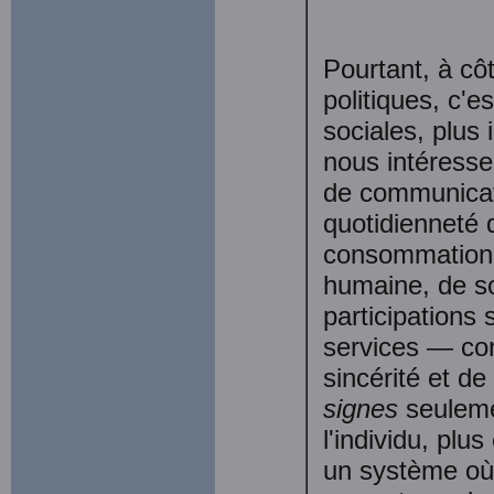
Pourtant, à cô
politiques, c'e
sociales, plus i
nous intéresse
de communicati
quotidienneté 
consommation q
humaine, de sol
participations
services — con
sincérité et d
signes
seuleme
l'individu, plu
un système où l