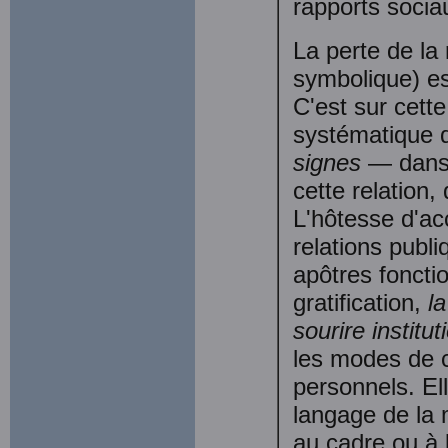
rapports sociau
La perte de la
symbolique) es
C'est sur cette
systématique 
signes
— dans 
cette relation
L'hôtesse d'acc
relations publi
apôtres foncti
gratification,
l
sourire institu
les modes de c
personnels. El
langage de la 
au cadre ou à