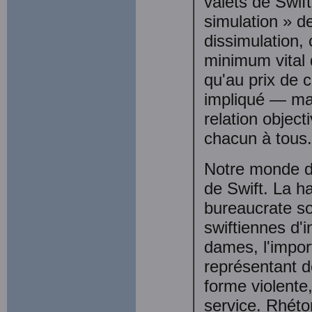
valets de Swif
simulation » de
dissimulation, 
minimum vital 
qu'au prix de c
impliqué — mag
relation object
chacun à tous
Notre monde de
de Swift. La ha
bureaucrate s
swiftiennes d'in
dames, l'impor
représentant 
forme violente,
service. Rhétor