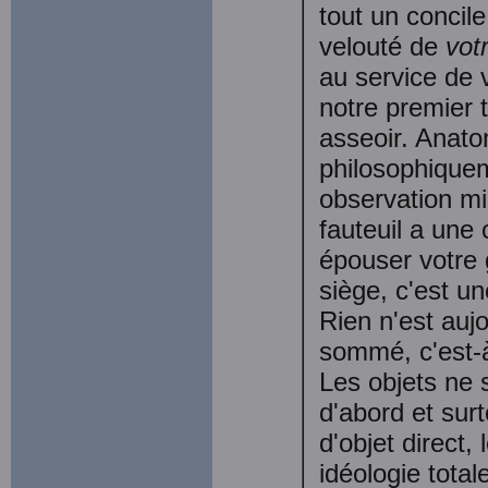
tout un concil
velouté de
vot
au service de v
notre premier t
asseoir. Anat
philosophique
observation mi
fauteuil a une
épouser votre g
siège, c'est un
Rien n'est auj
sommé, c'est-à-
Les objets ne 
d'abord et surt
d'objet direct,
idéologie total