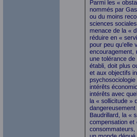
Parmi les « obsta
nommés par Gasto
ou du moins reco
sciences sociales
menace de la « d
réduire en « servi
pour peu qu’elle v
encouragement, 
une tolérance de 
établi, doit plus
et aux objectifs i
psychosociologie 
intérêts économic
intérêts avec qu
la « sollicitude »
dangereusement p
Baudrillard, la 
compensation et 
consommateurs, qu
un monde dénué de