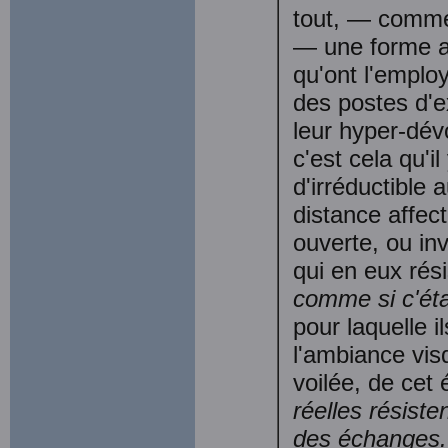
tout, — comme 
— une forme a
qu'ont l'emplo
des postes d'ex
leur hyper-dévo
c'est cela qu'i
d'irré­ductible
distance affect
ouverte, ou in
qui en eux rési
comme si c'éta
pour laquelle i
l'ambiance vis
voilée, de cet
réelles résiste
des échanges.