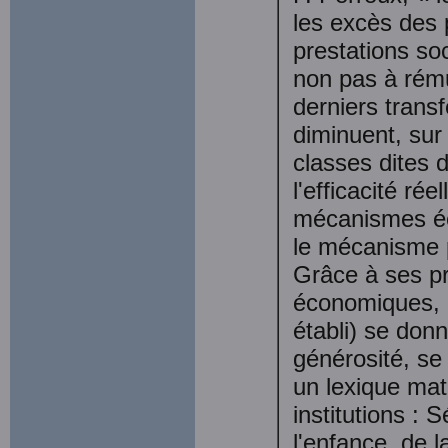
les excès des 
prestations so
non pas à rému
derniers trans
diminuent, sur
classes dites 
l'efficacité rée
mécanismes éc
le mécanisme ps
Grâce à ses pr
économiques, l'
établi) se don
générosité, s
un lexique mat
institutions : 
l'enfance, de l