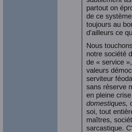
partout on épro
de ce système g
toujours au bo
d'ailleurs ce q
Nous touchons 
notre société d
de « service »,
valeurs démocr
serviteur féoda
sans réserve m
en pleine cris
domestiques,
soi, tout entiè
maîtres, socié
sarcastique. C