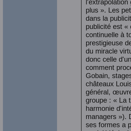
l'extrapolatio
plus ». Les pet
dans la publici
publicité est «
continuelle à t
prestigieuse d
du miracle virt
donc celle d'u
comment procèd
Gobain, stage
châteaux Louis
général, œuvre
groupe : « La 
harmonie d'inté
managers »). D
ses formes a p