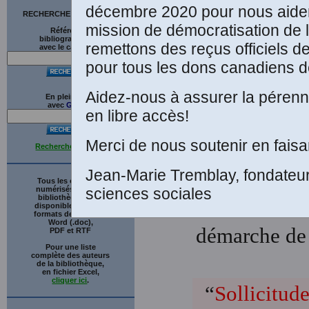
Maître de 
décembre 2020 pour nous aider
RECHERCHE SUR LE SITE
mission de démocratisation de 
Charg
Références
bibliographiques
remettons des reçus officiels d
avec le catalogue
format
pour tous les dons canadiens de
Pédagogie 
Aidez-nous à assurer la pérenni
En plein texte
avec
G
o
o
g
l
e
en libre accès!
Cette rubr
Merci de nous soutenir en faisa
Recherche avancée
cours du tem
Jean-Marie Tremblay, fondateu
Tous les ouvrages
numérisés de cette
sciences sociales
bibliothèque sont
en sciences s
disponibles en trois
formats de fichiers :
Word (.doc),
démarche de 
PDF et RTF
Pour une liste
complète des auteurs
de la bibliothèque,
en fichier Excel,
cliquer ici
.
“
Sollicitude