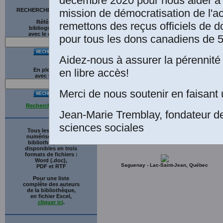
décembre 2020 pour nous aider à 
mission de démocratisation de l'a
RECHERCHE SUR LE SITE
Références
remettons des reçus officiels de d
bibliographiques
avec le catalogue
pour tous les dons canadiens de 5
“
Fernand Braudel, L'histoire 
Aidez-nous à assurer la pérennité 
Académie française, Les Im
en libre accès!
En plein texte
avec
G
o
o
g
l
e
Merci de nous soutenir en faisant 
Recherche avancée
Jean-Marie Tremblay, fondateur d
sciences sociales
Tous les ouvrages
numérisés de cette
bibliothèque sont
disponibles en trois
formats de fichiers :
Word (.doc),
Saguenay - Lac-Saint-Jean, Québec
PDF et RTF
Pour une liste
complète des auteurs
de la bibliothèque,
en fichier Excel,
cliquer ici
.