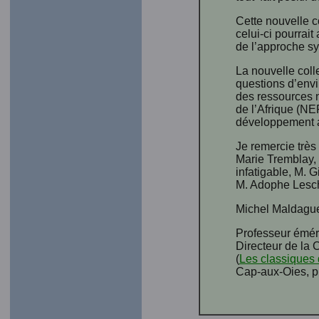
Cette nouvelle c
celui-ci pourrait
de l’approche sy
La nouvelle coll
questions d’envi
des ressources 
de l’Afrique (NE
développement af
Je remercie très
Marie Tremblay, 
infatigable, M. 
M. Adophe Leschev
Michel Maldagu
Professeur éméri
Directeur de la
(
Les classiques 
Cap-aux-Oies, p