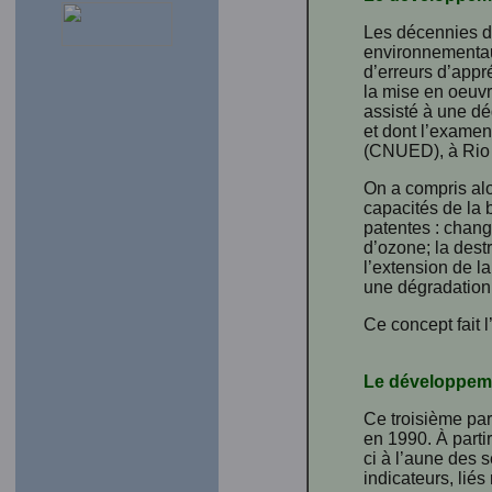
Les décennies d
environnementaux
d’erreurs d’appr
la mise en oeuvr
assisté à une dé
et dont l’examen
(CNUED), à Rio 
On a compris al
capacités de la 
patentes : chang
d’ozone; la destr
l’extension de la
une dégradation
Ce concept fait l’
Le développem
Ce troisième pa
en 1990. À parti
ci à l’aune des 
indicateurs, liés