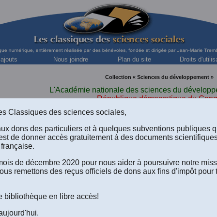
 ajouts
Nous joindre
Plan du site
Droits d'utilis
Collection « Sciences du développement »
L'Académie nationale des sciences du dévelop
République démocratique du Con
s des Classiques des sciences sociales,
aux dons des particuliers et à quelques subventions publiques 
est de donner accès gratuitement à des documents scientifique
française.
LANCEMENT DE LA NOUVELLE COLLE
LES SCIENCES DU DÉVELOPPEM
e mois de décembre 2020 pour nous aider à poursuivre notre mis
ous remettons des reçus officiels de dons aux fins d'impôt pour 
dirigée par M. Michel Maldague, professeur émérite
Courriel:
michel_maldague@uqac.
e bibliothèque en libre accès!
aujourd'hui.