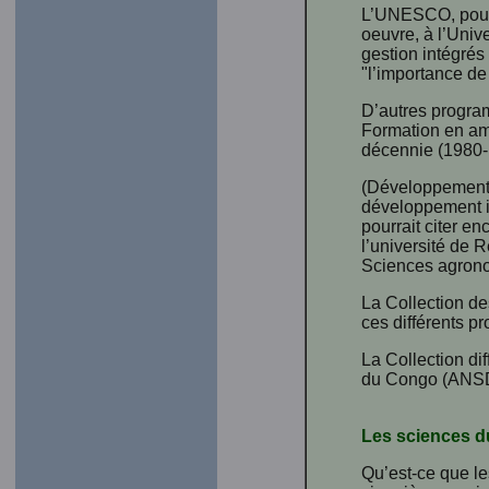
L’UNESCO, pour s
oeuvre, à l’Univ
gestion intégrés
"l’importance de
D’autres progra
Formation en amé
décennie (1980-
(Développement r
développement i
pourrait citer e
l’université de 
Sciences agrono
La Collection d
ces différents p
La Collection d
du Congo (ANSD),
Les sciences 
Qu’est-ce que le