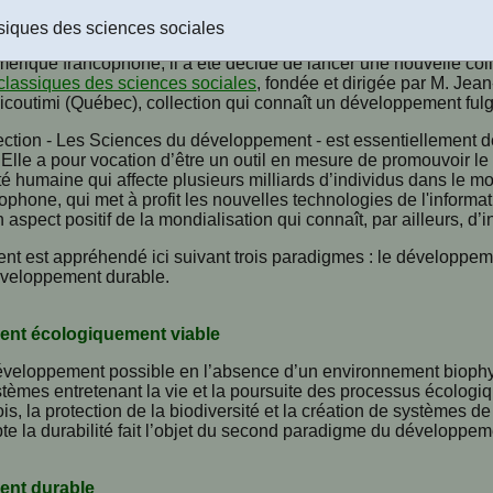
siques des sciences sociales
 73e Congrès de l’Association francophone pour le savoir (Acfas
érique francophone, il a été décidé de lancer une nouvelle coll
classiques des sciences sociales
, fondée et dirigée par M. Jea
outimi (Québec), collection qui connaît un développement fulg
ection - Les Sciences du développement - est essentiellement 
lle a pour vocation d’être un outil en mesure de promouvoir le
té humaine qui affecte plusieurs milliards d’individus dans le m
phone, qui met à profit les nouvelles technologies de l'informa
n aspect positif de la mondialisation qui connaît, par ailleurs, d
t est appréhendé ici suivant trois paradigmes : le développem
développement durable.
nt écologiquement viable
développement possible en l’absence d’un environnement biophys
tèmes entretenant la vie et la poursuite des processus écologiqu
fois, la protection de la biodiversité et la création de systèmes 
e la durabilité fait l’objet du second paradigme du développem
ent durable