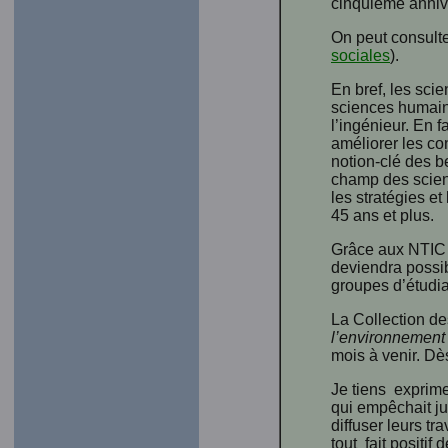
cinquième anniv
On peut consulte
sociales
).
En bref, les sci
sciences humaine
l’ingénieur. En f
améliorer les con
notion-clé des b
champ des scien
les stratégies e
45 ans et plus.
Grâce aux NTIC e
deviendra possib
groupes d’étudia
La Collection de
l’environnement 
mois à venir. Dè
Je tiens exprime
qui empêchait ju
diffuser leurs t
tout fait positif 