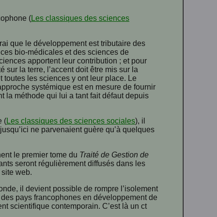
cophone (
Les classiques des sciences
vrai que le développement est tributaire des
nces bio-médicales et des sciences de
ciences apportent leur contribution ; et pour
sur la terre, l’accent doit être mis sur la
 toutes les sciences y ont leur place. Le
approche systémique est en mesure de fournir
la méthode qui lui a tant fait défaut depuis
 (
Les classiques des sciences sociales
), il
s, jusqu’ici ne parvenaient guère qu’à quelques
nent le premier tome du
Traité de Gestion de
nts seront régulièrement diffusés dans les
 site web.
monde, il devient possible de rompre l’isolement
c., des pays francophones en développement de
t scientifique contemporain. C’est là un ct