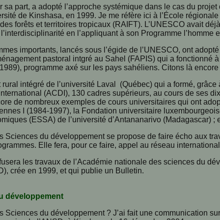
a part, a adopté l’approche systémique dans le cas du projet 
ersité de Kinshasa, en 1999. Je me réfère ici à l’École régional
 des forêts et territoires tropicaux (RAIFT). L’UNESCO avait déj
 l’interdisciplinarité en l’appliquant à son Programme l’homme e
mmes importants, lancés sous l’égide de l’UNESCO, ont adopté l
nagement pastoral intgré au Sahel (FAPIS) qui a fonctionné à 
1989), programme axé sur les pays sahéliens. Citons là enco
ural intégré de l’université Laval (Québec) qui a formé, grâce
nternational (ACDI), 130 cadres supérieurs, au cours de ses d
ncore de nombreux exemples de cours universitaires qui ont ado
Rennes I (1984-1997), la Fondation universitaire luxembourgeoise
miques (ESSA) de l’université d’Antananarivo (Madagascar) ; e
es Sciences du développement se propose de faire écho aux trav
rogrammes. Elle fera, pour ce faire, appel au réseau internation
iffusera les travaux de l’Académie nationale des sciences du 
 crée en 1999, et qui publie un Bulletin.
du développement
s Sciences du développement ? J’ai fait une communication sur