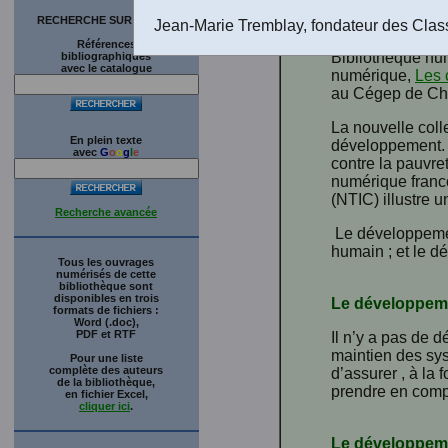
Introduction
RECHERCHE SUR LE SITE
Jean-Marie Tremblay, fondateur des Clas
“À l’occasion du
Références
Bibliothèque num
bibliographiques
avec le catalogue
numérique,
Les 
au Cégep de Chic
La nouvelle coll
En plein texte
développement. E
avec
G
o
o
g
l
e
contre la pauvre
numérique franco
(NTIC) illustre u
Recherche avancée
Le développemen
humain ; et le 
Tous les ouvrages
numérisés de cette
bibliothèque sont
disponibles en trois
Le développeme
formats de fichiers :
Word (.doc),
PDF et RTF
Il n’y a pas de 
maintien des sys
Pour une liste
complète des auteurs
d’assurer , à la 
de la bibliothèque,
prendre en compt
en fichier Excel,
cliquer ici
.
Le développem