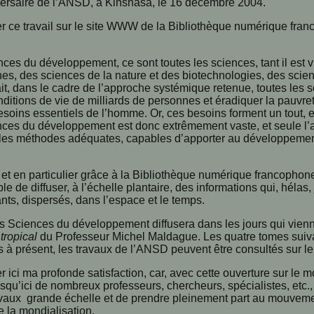
ersaire de l’ANSD, à Kinshasa, le 16 décembre 2004.
r ce travail sur le site WWW de la Bibliothèque numérique fran
ences du développement, ce sont toutes les sciences, tant il est 
s, des sciences de la nature et des biotechnologies, des scie
ait, dans le cadre de l’approche systémique retenue, toutes les s
ditions de vie de milliards de personnes et éradiquer la pauvreté 
esoins essentiels de l’homme. Or, ces besoins forment un tout, et
ces du développement est donc extrêmement vaste, et seule l’
t les méthodes adéquates, capables d’apporter au développement 
t en particulier grâce à la Bibliothèque numérique francophone
le de diffuser, à l’échelle plantaire, des informations qui, héla
nts, dispersés, dans l’espace et le temps.
s Sciences du développement diffusera dans les jours qui vien
tropical
du Professeur Michel Maldague. Les quatre tomes suiva
s à présent, les travaux de l’ANSD peuvent être consultés sur le
r ici ma profonde satisfaction, car, avec cette ouverture sur le 
squ’ici de nombreux professeurs, chercheurs, spécialistes, et
ravaux grande échelle et de prendre pleinement part au mouvemen
de la mondialisation.