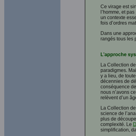
Ce virage est si
l’homme, et pas 
un contexte esse
fois d’ordres maté
Dans une approc
rangés tous les 
L’approche sy
La Collection de
paradigmes. Mais 
y a lieu, de tou
décennies de dé
conséquence de 
nous n’avons cess
relèvent d’un âg
La Collection d
science de l’anal
plus de découper
complexité. Le
D
simplification, 