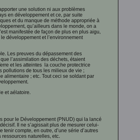
pporter une solution ni aux problèmes
ays en développement et ce, par suite
égiques et du manque de méthode appropriée à
eloppement, qu’ailleurs dans le monde, on a
est manifestée de façon de plus en plus aigu,
ur le développement et l’environnement
able. Les preuves du dépassement des
que l’assimilation des déchets, étaient
rre et les atteintes la couche protectrice
s pollutions de tous les milieux de vie ;
e alimentaire ; etc. Tout ceci se soldant par
éveloppement.
le et aélatoire.
es pour le Développement (PNUD) qui la lancé
cisif. Il ne s’agissait plus de mesurer celui-
 tenir compte, en outre, d’une série d’autres
s ressources naturelles, etc.