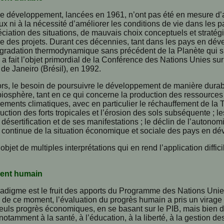
e développement, lancées en 1961, n’ont pas été en mesure d’a
 ni à la nécessité d’améliorer les conditions de vie dans les p
éciation des situations, de mauvais choix conceptuels et strat
e des projets. Durant ces décennies, tant dans les pays en dév
gradation thermodynamique sans précédent de la Planète qui s’
 a fait l’objet primordial de la Conférence des Nations Unies s
de Janeiro (Brésil), en 1992.
ors, le besoin de poursuivre le développement de manière dur
biosphère, tant en ce qui concerne la production des ressources 
ements climatiques, avec en particulier le réchauffement de la Te
uction des forts tropicales et l’érosion des sols subséquente ; le
 désertification et de ses manifestations ; le déclin de l’autonomi
 continue de la situation économique et sociale des pays en d
objet de multiples interprétations qui en rend l’application diffici
ent humain
radigme est le fruit des apports du Programme des Nations Uni
r de ce moment, l’évaluation du progrès humain a pris un virage dé
seuls progrès économiques, en se basant sur le PIB, mais bien de
 notamment à la santé, à l’éducation, à la liberté, à la gestion de