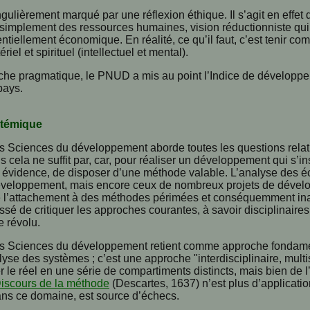
ngulièrement marqué par une réflexion éthique. Il s’agit en effe
simplement des ressources humaines, vision réductionniste qui 
ntiellement économique. En réalité, ce qu’il faut, c’est tenir co
riel et spirituel (intellectuel et mental).
he pragmatique, le PNUD a mis au point l’Indice de développe
pays.
stémique
s Sciences du développement aborde toutes les questions relat
cela ne suffit par, car, pour réaliser un développement qui s’ins
te évidence, de disposer d’une méthode valable. L’analyse des 
veloppement, mais encore ceux de nombreux projets de dévelo
l’attachement à des méthodes périmées et conséquemment inap
é de critiquer les approches courantes, à savoir disciplinaires, 
e révolu.
es Sciences du développement retient comme approche fondamen
yse des systèmes ; c’est une approche "interdisciplinaire, multisec
 le réel en une série de compartiments distincts, mais bien de 
iscours de la méthode
(Descartes, 1637) n’est plus d’applicat
dans ce domaine, est source d’échecs.