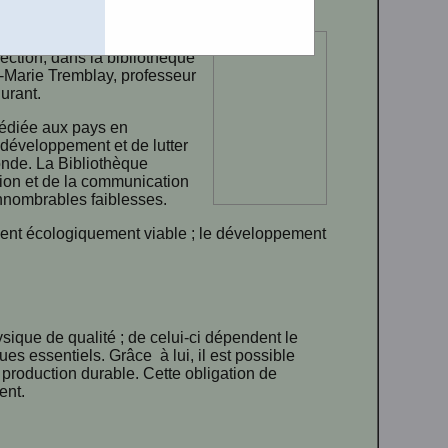
) et dans le cadre de la
ection, dans la bibliothèque
n-Marie Tremblay, professeur
urant.
dédiée aux pays en
 développement et de lutter
onde. La Bibliothèque
tion et de la communication
’innombrables faiblesses.
ent écologiquement viable ; le développement
ique de qualité ; de celui-ci dépendent le
es essentiels. Grâce à lui, il est possible
de production durable. Cette obligation de
ent.