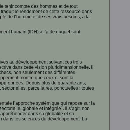
t de tenir compte des hommes et de tout
traduit le rendement de cette ressource dans
mpte de l’homme et de ses vrais besoins, à la
ment humain (IDH) à l’aide duquel sont
ives au développement suivant ces trois
crive dans cette vision pluridimensionnelle, il
échecs, non seulement des différentes
ppement montre que ceux-ci sont la
propriées. Depuis plus de quarante ans,
sectorielles, parcellaires, ponctuelles ; toutes
tale l’approche systémique qui repose sur la
torielle, globale et intégrée". Il s’agit, non
l’appréhender dans sa globalité et sa
ion dans les sciences du développement. La