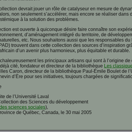
ollection devrait jouer un rôle de catalyseur en mesure de dyn
 alors, non seulement s’accélérer, mais encore se réaliser dans d
stémique à la solution des problèmes.
ection est ouverte à quiconque désire faire connaître son expéri
ronnement, d’aménagement intégré du territoire, de développemen
naturelles, etc. Nous souhaitons aussi que les responsables d
PAD) trouvent dans cette collection des sources d’inspiration grâ
ricain d’un avenir plus harmonieux, plus équitable et durable.
 chaleureusement les principaux artisans qui sont à l’origine de
déjà cité, fondateur et directeur de la bibliothèque
Les classiqu
Gilles Caron, directeur de la bibliothèque Paul-Émile Boulet de
in d’Ère pour ses initiatives, toujours chargées de signification
e
te de l’Université Laval
 Collection des Sciences du développement
des sciences sociales
),
rovince de Québec, Canada, le 30 mai 2005