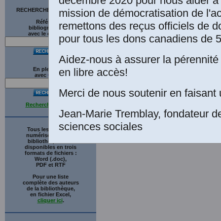
décembre 2020 pour nous aider à 
mission de démocratisation de l'a
RECHERCHE SUR LE SITE
Références
remettons des reçus officiels de d
bibliographiques
avec le catalogue
pour tous les dons canadiens de 5
Aidez-nous à assurer la pérennité 
en libre accès!
En plein texte
avec
G
o
o
g
l
e
Merci de nous soutenir en faisant 
Recherche avancée
Jean-Marie Tremblay, fondateur d
sciences sociales
Tous les ouvrages
numérisés de cette
bibliothèque sont
disponibles en trois
formats de fichiers :
Word (.doc),
PDF et RTF
Pour une liste
complète des auteurs
de la bibliothèque,
en fichier Excel,
cliquer ici
.