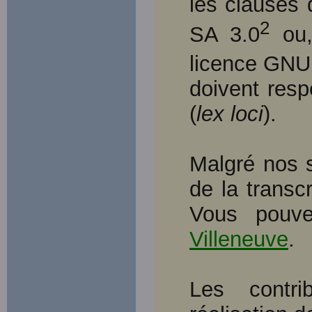
les clauses
2
SA 3.0
ou,
licence GN
doivent resp
(
lex loci
).
Malgré nos s
de la transcr
Vous pouve
Villeneuve
.
Les contri