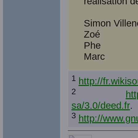
réalisation de
Simon Ville
Zoé
Phe
Marc
1
http://fr.wikis
2
ht
sa/3.0/deed.fr
.
3
http://www.gnu