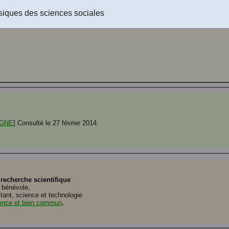
eable !
siques des sciences sociales
IGNE
] Consulté le 27 février 2014.
 recherche scientifique
, bénévole,
tant, science et technologie
ience et bien commun
.