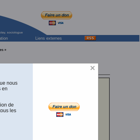
ation
Liens externes
es »
×
es sciences
que nous
s en
sion de
tous les
ications
nnuel.
ences, février
eur, bénévole,