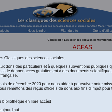
 ajouts
Nous joindre
Plan du site
Droits d'utilis
Collection « Les sciences sociales contemporain
ACFAS
Association canadienne-française pour l'Avancement d
s des Classiques des sciences sociales,
aux dons des particuliers et à quelques subventions publiques 
est de donner accès gratuitement à des documents scientifique
française.
e mois de décembre 2020 pour nous aider à poursuivre notre mis
ous remettons des reçus officiels de dons aux fins d'impôt pour 
POUR UNE POLITIQUE SCIENTIFIQUE AU QUÉBEC
.
Commun
e
s au Colloque organisé par l’ACFAS lors de son 33
congrès a
 L’Association canadienne-française pour l’Avancement des Sci
e bibliothèque en libre accès!
pp. Une édition numérique réalisée par
André Lemelin
, cherch
aujourd'hui.
de la collection “Politiques de la recherche scientifique”.
Texte