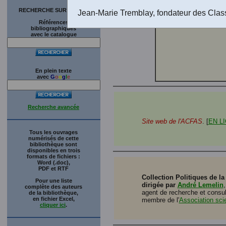
télécharg
RECHERCHE SUR LE SITE
Jean-Marie Tremblay, fondateur des Clas
Références
bibliographiques
avec le catalogue
En plein texte
avec
G
o
o
g
l
e
Recherche avancée
Site web de l'ACFAS
. [
EN L
Tous les ouvrages
numérisés de cette
bibliothèque sont
disponibles en trois
formats de fichiers :
Word (.doc),
PDF et RTF
Collection Politiques de la
Pour une liste
dirigée par
André Lemelin
complète des auteurs
agent de recherche et consul
de la bibliothèque,
en fichier Excel,
membre de l'
Association sc
cliquer ici
.