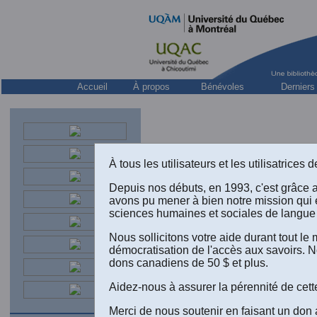
Accueil
À propos
Bénévoles
Derniers
À tous les utilisateurs et les utilisatrice
Depuis nos débuts, en 1993, c'est grâce 
avons pu mener à bien notre mission qui 
sciences humaines et sociales de langue 
Nous sollicitons votre aide durant tout l
démocratisation de l'accès aux savoirs. N
ACFAS,
dons canadiens de 50 $ et plus.
présentée
Montréal:
Aidez-nous à assurer la pérennité de cett
1966, 76 
Merci de nous soutenir en faisant un don 
directeur 