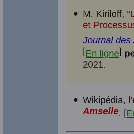
M. Kiriloff, “
et Processu
Journal des 
[
]
En ligne
p
2021.
Wikipédia, l
Amselle
. [
E