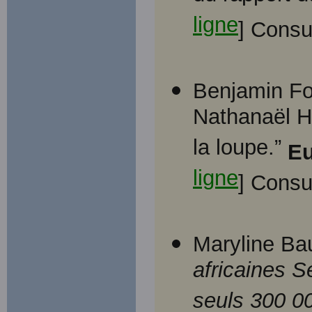
ligne
] Consu
Benjamin Fo
Nathanaël H
la loupe.”
Eu
ligne
] Consu
Maryline Ba
africaines S
seuls 300 00