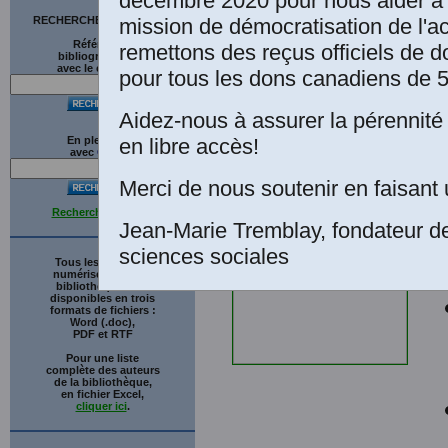
décembre 2020 pour nous aider à 
mission de démocratisation de l'a
RECHERCHE SUR LE SITE
Références
remettons des reçus officiels de d
bibliographiques
m
avec le catalogue
pour tous les dons canadiens de 5
Aidez-nous à assurer la pérennité 
T
en libre accès!
En plein texte
P
avec
G
o
o
g
l
e
Merci de nous soutenir en faisant 
Recherche avancée
Jean-Marie Tremblay, fondateur d
sciences sociales
Tous les ouvrages
numérisés de cette
bibliothèque sont
disponibles en trois
formats de fichiers :
Word (.doc),
PDF et RTF
Pour une liste
complète des auteurs
de la bibliothèque,
en fichier Excel,
cliquer ici
.