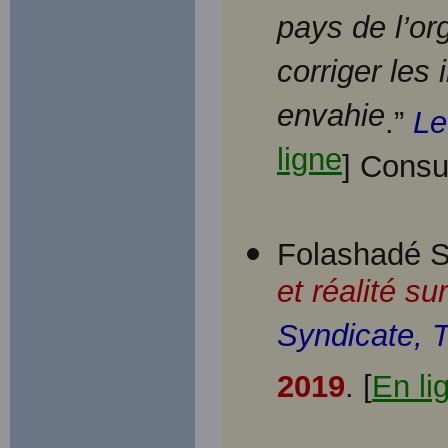
pays de l’or
corriger le
envahie
.”
Le
ligne
] Consu
Folashadé So
et réalité su
Syndicate, 
2019
. [
En li