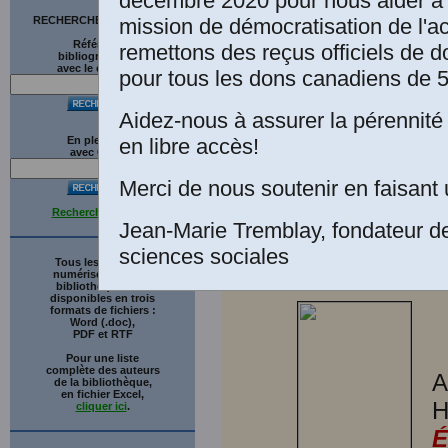
décembre 2020 pour nous aider à 
Bergès, Pr
mission de démocratisation de l'a
RECHERCHE SUR LE SITE
à l’Univer
Références
remettons des reçus officiels de d
bibliographiques
de la laïci
avec le catalogue
pour tous les dons canadiens de 5
Rencontres
2009. Paris
Aidez-nous à assurer la pérennité 
[
Autorisati
en libre accès!
En plein texte
avec
G
o
o
g
l
e
2016 de di
sciences s
Merci de nous soutenir en faisant 
Recherche avancée
Jean-Marie Tremblay, fondateur d
sciences sociales
Tous les ouvrages
numérisés de cette
bibliothèque sont
disponibles en trois
formats de fichiers :
Word (.doc),
PDF et RTF
Pour une liste
complète des auteurs
A
de la bibliothèque,
en fichier Excel,
H
cliquer ici
.
É