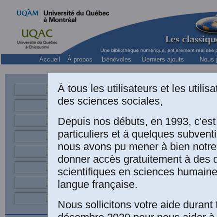
Accueil
À propos
Bénévoles
Derniers ajouts
Nous j
À tous les utilisateurs et les utili
des sciences sociales,
bachelière en administ
Depuis nos débuts, en 1993, c'es
particuliers et à quelques subven
nous avons pu mener à bien notre
donner accès gratuitement à des
scientifiques en sciences humaine
Sous la dir
langue française.
Fatou Sarr
Saloum au
Nous sollicitons votre aide durant 
Entretiens