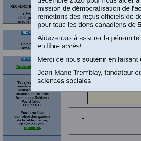
décembre 2020 pour nous aider à 
Boulanger.
mission de démocratisation de l'a
RECHERCHE SUR LE SITE
GRIR (Grou
Références
remettons des reçus officiels de d
bibliographiques
d’intervent
avec le catalogue
pour tous les dons canadiens de 5
2020
, 211 
formelle a
Aidez-nous à assurer la pérennité 
par Mesdam
en libre accès!
En plein texte
l’Universit
avec
G
o
o
g
l
e
de diffuser
Merci de nous soutenir en faisant 
Classiques 
Recherche avancée
été transmi
Jean-Marie Tremblay, fondateur d
téléchargea
sciences sociales
Tous les ouvrages
numérisés de cette
bibliothèque sont
disponibles en trois
formats de fichiers :
Word (.doc),
PDF et RTF
Pour une liste
complète des auteurs
de la bibliothèque,
en fichier Excel,
cliquer ici
.