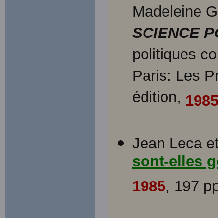
Madeleine G
SCIENCE P
politiques c
Paris: Les P
édition,
198
Jean Leca et
sont-elles 
1985
, 197 pp