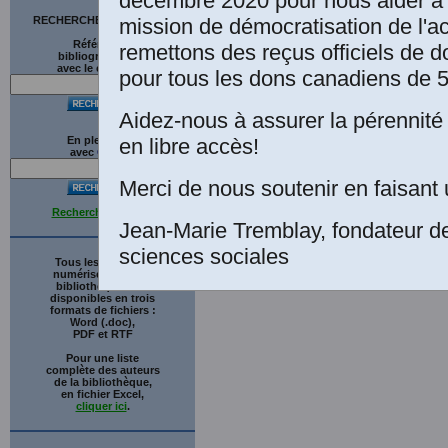
décembre 2020 pour nous aider à 
mission de démocratisation de l'a
RECHERCHE SUR LE SITE
Références
remettons des reçus officiels de d
bibliographiques
avec le catalogue
pour tous les dons canadiens de 5
Aidez-nous à assurer la pérennité 
en libre accès!
En plein texte
avec
G
o
o
g
l
e
Merci de nous soutenir en faisant 
Recherche avancée
Jean-Marie Tremblay, fondateur d
sciences sociales
Tous les ouvrages
numérisés de cette
bibliothèque sont
disponibles en trois
formats de fichiers :
Word (.doc),
PDF et RTF
Pour une liste
complète des auteurs
de la bibliothèque,
en fichier Excel,
cliquer ici
.