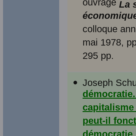
ouvrage
La 
économique,
colloque ann
mai 1978, p
295 pp.
Joseph Sch
démocratie.
capitalisme 
peut-il fonc
démocratie