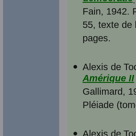
.
Fain, 1942. P
55, texte de 
pages.
Alexis de To
Amérique II
Gallimard, 19
Pléiade (tom
Alexis de To