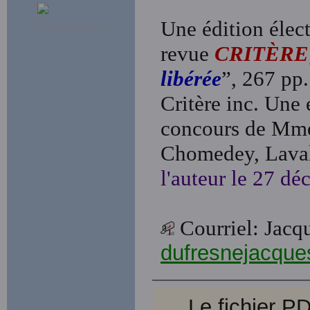
Une édition élect
revue
CRITÈRE
libérée
”, 267 pp
Critère inc. Une 
concours de M
Chomedey, Laval
l'auteur le 27 d
Courriel: Jac
dufresnejacqu
Le fichier 