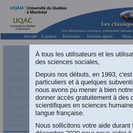
Accueil
À propos
Bénévoles
Derniers ajouts
Nous j
À tous les utilisateurs et les utili
des sciences sociales,
Depuis nos débuts, en 1993, c'es
particuliers et à quelques subven
nous avons pu mener à bien notre
Guido Calogero, 
donner accès gratuitement à des
l'esclave
’. Conf
scientifiques en sciences humaine
internationales 
langue française.
la bête et l'ho
Nous sollicitons votre aide durant 
conférences et d