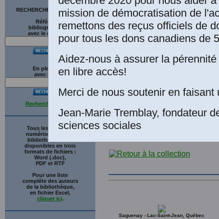
décembre 2020 pour nous aider à 
par les Rencontr
mission de démocratisation de l'a
RECHERCHE SUR LE SITE
Références
remettons des reçus officiels de d
Genève 1965 av
bibliographiques
avec le catalogue
pour tous les dons canadiens de 5
Neuchatel: Les É
Aidez-nous à assurer la pérennité 
Collection: Histo
en libre accès!
En plein texte
numérique réali
avec
G
o
o
g
l
e
Un texte télécha
Merci de nous soutenir en faisant 
Recherche avancée
Jean-Marie Tremblay, fondateur d
sciences sociales
Tous les ouvrages
numérisés de cette
bibliothèque sont
disponibles en trois
formats de fichiers :
Word (.doc),
PDF et RTF
Pour une liste
complète des auteurs
de la bibliothèque,
en fichier Excel,
cliquer ici
.
Saguenay - Lac-Saint-Jean, Québec