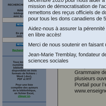
décembre 2020 pour nous aider à 
mission de démocratisation de l'a
RECHERCHE SUR LE SITE
Références
remettons des reçus officiels de d
bibliographiques
avec le catalogue
pour tous les dons canadiens de 5
Aidez-nous à assurer la pérennité 
en libre accès!
En plein texte
grammaire obl
avec
G
o
o
g
l
e
l’enseignement
Merci de nous soutenir en faisant 
de genres argu
Recherche avancée
publication e
Jean-Marie Tremblay, fondateur d
de la gramma
sciences sociales
Tous les ouvrages
français d’auj
numérisés de cette
bibliothèque sont
disponibles en trois
Grammaire de 
formats de fichiers :
Word (.doc),
plusieurs ouv
PDF et RTF
Portail pour l
Pour une liste
complète des auteurs
www.enseigne
de la bibliothèque,
en fichier Excel,
cliquer ici
.