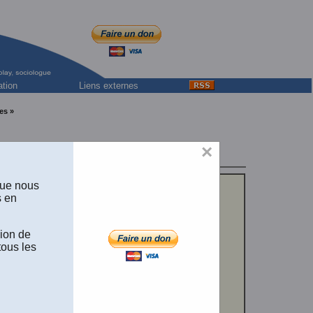
ation
Liens externes
es »
×
Bruxelles.
que nous
s en
sion de
tous les
ITÈRE
,
é avec
 les numéros
sociales
.]