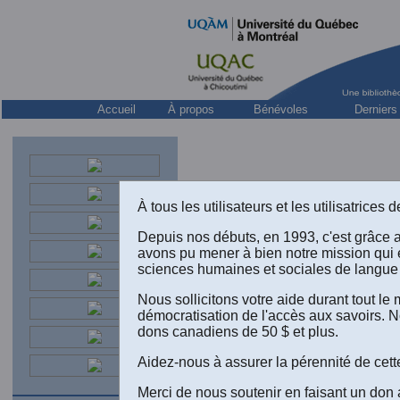
Accueil
À propos
Bénévoles
Derniers
À tous les utilisateurs et les utilisatrice
Depuis nos débuts, en 1993, c'est grâce 
avons pu mener à bien notre mission qui 
sciences humaines et sociales de langue 
Nous sollicitons votre aide durant tout l
démocratisation de l'accès aux savoirs. N
dons canadiens de 50 $ et plus.
Maurice C
no 19, a
Aidez-nous à assurer la pérennité de cett
l'autoris
de la rev
Merci de nous soutenir en faisant un don 