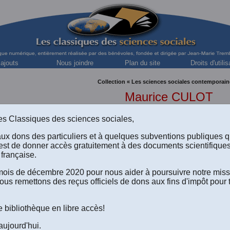
 ajouts
Nous joindre
Plan du site
Droits d'utilis
Collection « Les sciences sociales contemporain
Maurice CULOT
Architecte, initiateur du Mouvement des quartiers, à 
s des Classiques des sciences sociales,
aux dons des particuliers et à quelques subventions publiques 
est de donner accès gratuitement à des documents scientifique
française.
e mois de décembre 2020 pour nous aider à poursuivre notre mis
ous remettons des reçus officiels de dons aux fins d'impôt pour 
ulot, “
Les luttes urbaines
”. Un article publié dans la revue
CR
utomne
1977
, pp. 177-187. Numéro “Vivre en ville”. [
Texte diffus
e bibliothèque en libre accès!
ation de Jacques Dufresne le 27 décembre 2022 de diffuser tous
ue CRITÈRE en libre accès dans Les Classiques des sciences 
aujourd'hui.