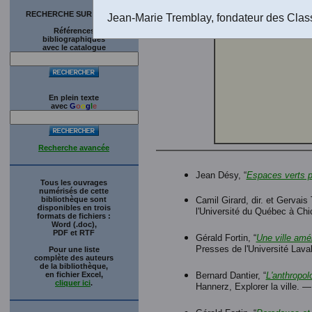
Texte tél
RECHERCHE SUR LE SITE
Jean-Marie Tremblay, fondateur des Clas
Références
bibliographiques
avec le catalogue
En plein texte
avec
G
o
o
g
l
e
Recherche avancée
Jean Désy, “
Espaces verts p
Tous les ouvrages
numérisés de cette
bibliothèque sont
Camil Girard, dir. et Gervai
disponibles en trois
l'Université du Québec à Chi
formats de fichiers :
Word (.doc),
PDF et RTF
Gérald Fortin, “
Une ville amé
Presses de l'Université Laval
Pour une liste
complète des auteurs
de la bibliothèque,
en fichier Excel,
Bernard Dantier, “
L'anthropol
cliquer ici
.
Hannerz, Explorer la ville. 