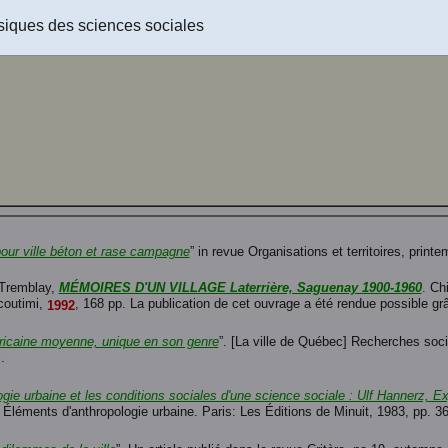
échargeable !
siques des sciences sociales
our ville béton et rase campagne
” in revue Organisations et territoires, print
s Tremblay,
MÉMOIRES D'UN VILLAGE Laterrière, Saguenay 1900-1960
. Ch
coutimi,
, 168 pp. La publication de cet ouvrage a été rendue possible grâ
1992
ricaine moyenne, unique en son genre
”. [La ville de Québec] Recherches soc
.
ogie urbaine et les conditions sociales d'une science sociale : Ulf Hannerz, Ex
— Éléments d'anthropologie urbaine. Paris: Les Éditions de Minuit, 1983, pp. 3