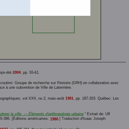
emps-été
2004
, pp. 55-61.
icoutimi: Groupe de recherche sur l'histoire (GRH) en collaboration avec
ce à une subvention de Ville de Laterrrière.
iographiques, vol XXII, no 2, mais-août
1981
, pp. 187-203. Québec: Les
plorer la ville. — Éléments d'anthropologie urbaine
.” Extrait de: Ulf
65-386. [Éditions américaines:
.] Traduction d'Isaac Joseph.
1980