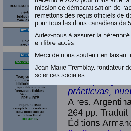
décembre 2020 pour nous aider à 
mission de démocratisation de l'a
RECHERCHE SUR LE SITE
Références
remettons des reçus officiels de d
bibliographiques
avec le catalogue
pour tous les dons canadiens de 5
Aidez-nous à assurer la pérennité 
Une édition élec
en libre accès!
En plein texte
avec
G
o
o
g
l
e
de Christian Gh
Merci de nous soutenir en faisant 
ethnografía ref
Recherche avancée
Jean-Marie Tremblay, fondateur d
de Christian G
sciences sociales
Tous les ouvrages
anthropología 
numérisés de cette
bibliothèque sont
disponibles en trois
prácticvas, nu
formats de fichiers :
Word (.doc),
PDF et RTF
Aires, Argentin
Pour une liste
complète des auteurs
264 pp. Traduit 
de la bibliothèque,
en fichier Excel,
cliquer ici
.
Éditions Arman