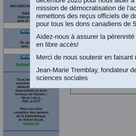
décembre 2020 pour nous aider à 
mission de démocratisation de l'a
RECHERCHE SUR LE SITE
Références
remettons des reçus officiels de d
bibliographiques
avec le catalogue
pour tous les dons canadiens de 5
Aidez-nous à assurer la pérennité 
en libre accès!
En plein texte
avec
G
o
o
g
l
e
Merci de nous soutenir en faisant 
Recherche avancée
Jean-Marie Tremblay, fondateur d
sciences sociales
Tous les ouvrages
numérisés de cette
bibliothèque sont
disponibles en trois
formats de fichiers :
Word (.doc),
PDF et RTF
Pour une liste
complète des auteurs
de la bibliothèque,
en fichier Excel,
cliquer ici
.