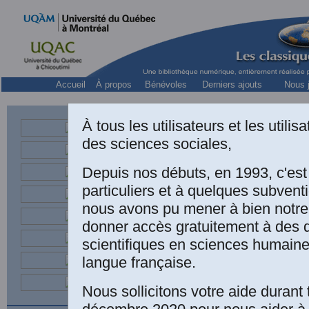
Accueil
À propos
Bénévoles
Derniers ajouts
Nous j
À tous les utilisateurs et les utili
S
des sciences sociales,
Directe
Depuis nos débuts, en 1993, c'es
particuliers et à quelques subven
nous avons pu mener à bien notre
donner accès gratuitement à des
scientifiques en sciences humaine
langue française.
Stanley H
Nous sollicitons votre aide durant 
internatio