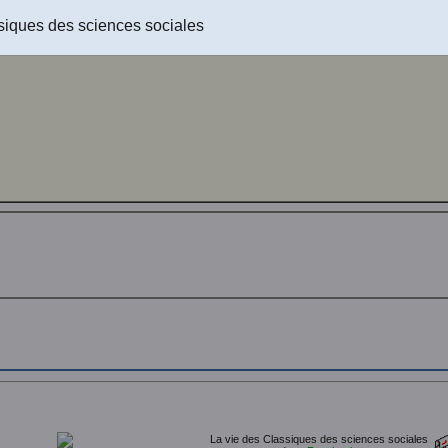
numéros 1 à 27 inclusivement le 25 septembre 2021 dans Les 
ces sociales
.]
siques des sciences sociales
La vie des Classiques des sciences sociales