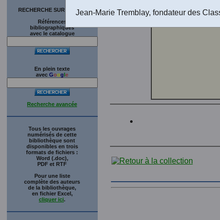
tous des 
RECHERCHE SUR LE SITE
des scien
Jean-Marie Tremblay, fondateur des Clas
Références
bibliographiques
avec le catalogue
En plein texte
avec
G
o
o
g
l
e
Recherche avancée
Tous les ouvrages
numérisés de cette
bibliothèque sont
disponibles en trois
formats de fichiers :
Word (.doc),
PDF et RTF
Pour une liste
complète des auteurs
de la bibliothèque,
en fichier Excel,
cliquer ici
.