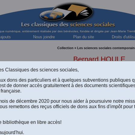
 ajouts
Nous joindre
Plan du site
Droits d'utilis
Collection « Les sciences sociales contemporain
Bernard HOULE
s des Classiques des sciences sociales,
aux dons des particuliers et à quelques subventions publiques 
est de donner accès gratuitement à des documents scientifique
française.
e mois de décembre 2020 pour nous aider à poursuivre notre mis
ous remettons des reçus officiels de dons aux fins d'impôt pour 
HOULE, “
L’insécurité d’emploi
.” In revue
Interventions écon
ative sociale, pp. 63-82. Montréal: Les Éditions Albert Saint-Mar
Numéro intitulé: EMPLOI: L’ÉCLATEMENT ?”. [
Madame Diane-Ga
e bibliothèque en libre accès!
 économiste, et professeure à l'École des sciences de l'administ
ÀM) nous a autorisé, le 25 septembre 2021, la diffusions en l
aujourd'hui.