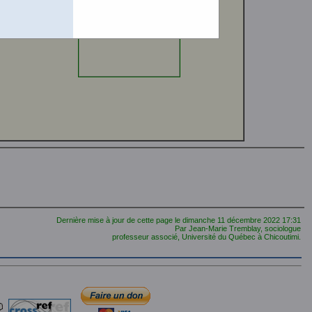
Classiques
Dernière mise à jour de cette page le
dimanche 11 décembre 2022
17:31
Par Jean-Marie Tremblay, sociologue
professeur associé, Université du Québec à Chicoutimi.