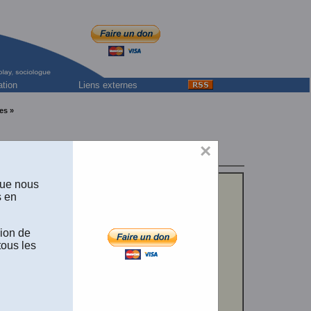
ation
Liens externes
es »
×
que nous
s en
sion de
tous les
omiques
pour
tin,
1984
,
brielle
ration de la
ibre accès à