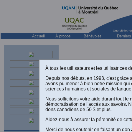
Accueil
À propos
Bénévoles
Derniers
À tous les utilisateurs et les utilisatrice
Depuis nos débuts, en 1993, c'est grâce 
avons pu mener à bien notre mission qui 
sciences humaines et sociales de langue 
Nous sollicitons votre aide durant tout l
démocratisation de l'accès aux savoirs. N
Bernard 
dons canadiens de 50 $ et plus.
une altern
296 pp. 
Aidez-nous à assurer la pérennité de cett
Tremblay,
TÉLUQ (UQ
Merci de nous soutenir en faisant un don 