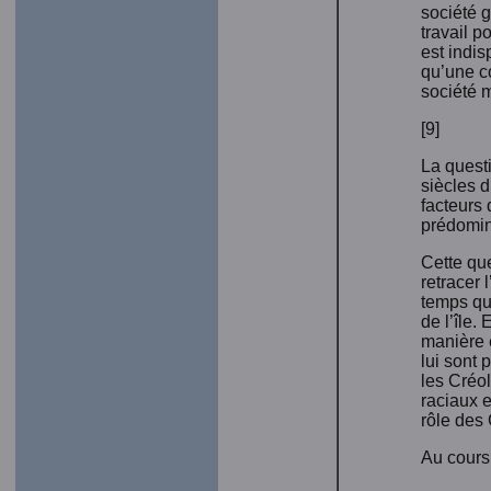
société g
travail p
est indi
qu’une c
société 
[9]
La questi
siècles d
facteurs 
prédomin
Cette que
retracer 
temps que
de l’île.
manière e
lui sont
les Créol
raciaux e
rôle des 
Au cours 