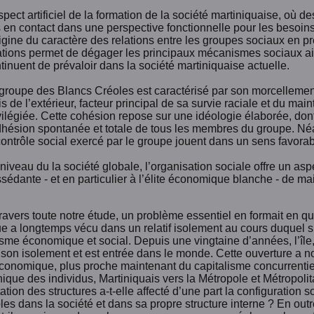
spect artificiel de la formation de la société martiniquaise, où d
 en contact dans une perspective fonctionnelle pour les besoins
rigine du caractère des relations entre les groupes sociaux en p
ations permet de dégager les principaux mécanismes sociaux ains
tinuent de prévaloir dans la société martiniquaise actuelle.
groupe des Blancs Créoles est caractérisé par son morcellement i
is de l’extérieur, facteur principal de sa survie raciale et du m
vilégiée. Cette cohésion repose sur une idéologie élaborée, do
dhésion spontanée et totale de tous les membres du groupe. Néa
contrôle social exercé par le groupe jouent dans un sens favorab
niveau du la société globale, l’organisation sociale offre un asp
sédante - et en particulier à l’élite économique blanche - de ma
travers toute notre étude, un problème essentiel en formait en qu
ue a longtemps vécu dans un relatif isolement au cours duquel 
isme économique et social. Depuis une vingtaine d’années, l’île
e son isolement et est entrée dans le monde. Cette ouverture a
conomique, plus proche maintenant du capitalisme concurrentiel
que des individus, Martiniquais vers la Métropole et Métropolit
ation des structures a-t-elle affecté d’une part la configuration so
les dans la société et dans sa propre structure interne ? En o