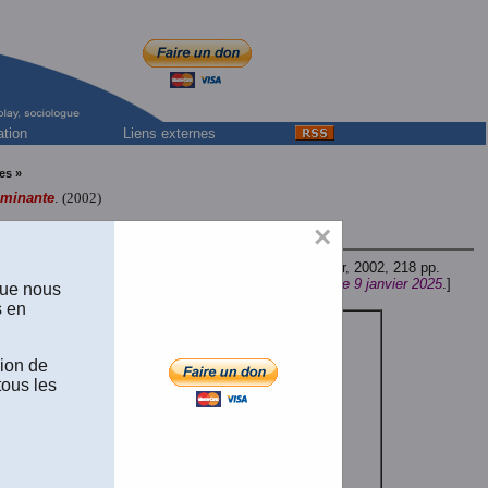
ation
Liens externes
es »
ominante
.
(2002)
×
. Une minorité dominante
. Paris: L'Harmattan, Éditeur, 2002, 218 pp.
ous dans Les Classiques des science sociales accordée le 9 janvier 2025
.]
que nous
s en
sion de
tous les
ue
.