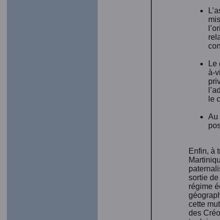
L’a
mis
l’o
rel
con
Le 
à-v
pri
l’a
le 
Au 
pos
Enfin, à 
Martiniq
paternal
sortie d
régime é
géographi
cette mut
des Créo