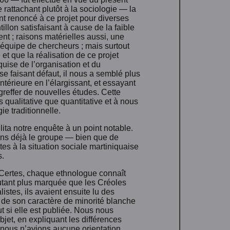
e rattachant plutôt à la sociologie — la
t renoncé à ce projet pour diverses
tillon satisfaisant à cause de la faible
nt ; raisons matérielles aussi, une
équipe de chercheurs ; mais surtout
 et que la réalisation de ce projet
uise de l’organisation et du
 faisant défaut, il nous a semblé plus
ntérieure en l’élargissant, et essayant
 greffer de nouvelles études. Cette
ualitative que quantitative et à nous
e traditionnelle.
ilita notre enquête à un point notable.
ons déjà le groupe — bien que de
es à la situation sociale martiniquaise
s.
 Certes, chaque ethnologue connaît
’autant plus marquée que les Créoles
listes, ils avaient ensuite lu des
nt de son caractère de minorité blanche
ut si elle est publiée. Nous nous
jet, en expliquant les différences
ue nous n’avions aucune orientation