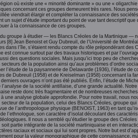
région où existe une « minorité dominante » ou une « oligarchie
iques concernant ces groupes demeurent très rares. Nous pens
illée viendrait élargir et compléter la connaissance des sociétés d
t un sujet d’étude important du point de vue tant descriptif que c
ibuer à la connaissance de ces groupes.
 du groupe à étudier — les Blancs Créoles de la Martinique — n
rs [8] Jean Benoist et Guy Dubreuil, de l’Université de Montréal
s dans l’île, s’étaient rendu compte du rôle prépondérant des C
ue est connue surtout par des travaux historiques et par l’ouvr
ussi des questions sociales. Mais jusqu’ici trop peu de cherche
s secteurs de la population ainsi qu’aux problèmes d’ordre social 
er l’étude de la paysannerie de Delawarde (1936), l’étude de 
s de Dubreuil (1958) et de Kreiselman (1958) concernant la famil
 derniers ouvrages n’ont pas été publiés. Enfin, l’étude de Mich
l’analyse de la société antillaise, d’une grande actualité. Notr
uaise reste donc très fragmentaire et de nombreuses recherches
 à une analyse globale approfondie. Pour notre travail, nous n
 secteur de la population, celui des Blancs Créoles, groupe qui 
 vue de l’anthropologue physique (BENOIST, 1963) en tant qu’is
 de l’ethnologue, son caractère d’isolat découlant des caractéris
déologiques. Il nous a semblé qu’étudier le groupe des Créoles n’
l soit partie intégrante de la société martiniquaise et en interact
tères raciaux et sociaux qui lui sont propres. Notre but est d’ap
ement pour la valeur monographique de cette connaissance, ma