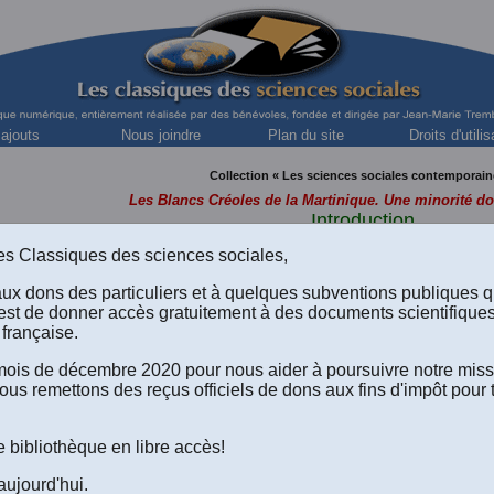
 ajouts
Nous joindre
Plan du site
Droits d'utilis
Collection « Les sciences sociales contemporain
Les Blancs Créoles de la Martinique. Une minorité d
Introduction
s des Classiques des sciences sociales,
rtir du livre de Edith Kováts Beaudoux,
Les Blancs Créoles de la Martinique
”. [
Autorisation formelle de l'auteure de diffuser ce livre en libre accès à t
aux dons des particuliers et à quelques subventions publiques 
est de donner accès gratuitement à des documents scientifique
française.
e mois de décembre 2020 pour nous aider à poursuivre notre mis
ous remettons des reçus officiels de dons aux fins d'impôt pour 
Les Blancs Créoles de la Martiniq
e bibliothèque en libre accès!
Une minorité dominante.
aujourd'hui.