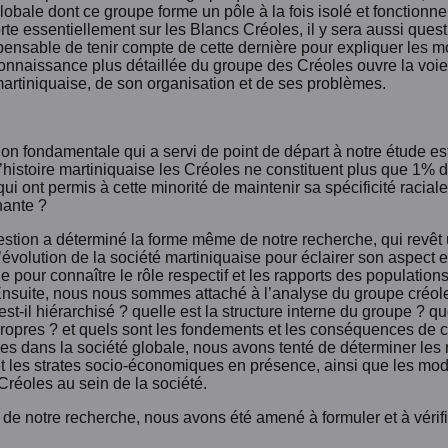
lobale dont ce groupe forme un pôle à la fois isolé et fonctionne
orte essentiellement sur les Blancs Créoles, il y sera aussi quest
spensable de tenir compte de cette dernière pour expliquer les
onnaissance plus détaillée du groupe des Créoles ouvre la voi
martiniquaise, de son organisation et de ses problèmes.
on fondamentale qui a servi de point de départ à notre étude est 
’histoire martiniquaise les Créoles ne constituent plus que 1% d
qui ont permis à cette minorité de maintenir sa spécificité racia
ante ?
stion a déterminé la forme même de notre recherche, qui revêt un 
l’évolution de la société martiniquaise pour éclairer son aspect
 pour connaître le rôle respectif et les rapports des populations
 Ensuite, nous nous sommes attaché à l’analyse du groupe créole
st-il hiérarchisé ? quelle est la structure interne du groupe ? 
 propres ? et quels sont les fondements et les conséquences de
es dans la société globale, nous avons tenté de déterminer les r
t les strates socio-économiques en présence, ainsi que les modi
Créoles au sein de la société.
de notre recherche, nous avons été amené à formuler et à vérifi