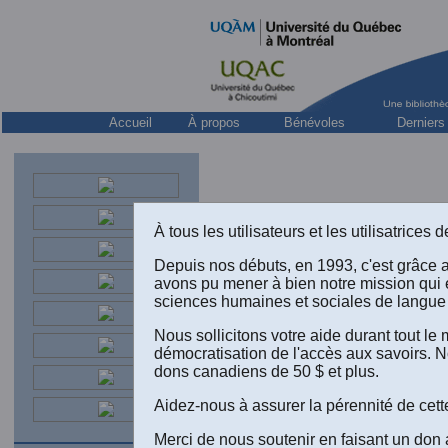
Accueil
À propos
Bénévoles
Derniers
À tous les utilisateurs et les utilisatrice
Une édition électronique réalisée à pa
Collection: “Connaissance des hommes
Depuis nos débuts, en 1993, c'est grâce 
avons pu mener à bien notre mission qui 
sciences humaines et sociales de langue 
Nous sollicitons votre aide durant tout l
démocratisation de l'accès aux savoirs. N
[5]
dons canadiens de 50 $ et plus.
Aidez-nous à assurer la pérennité de cett
Merci de nous soutenir en faisant un don 