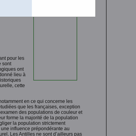
ant pour les
e sont
ogiques ont
 donné lieu à
istoriques
urelle, cette
e, notamment en ce qui concerne les
étudiées que les françaises, exception
à l’examen des populations de couleur et
eur forme la majorité de la population
gliger la population strictement
e une influence prépondérante au
rel. Les Antilles ne sont d’ailleurs pas