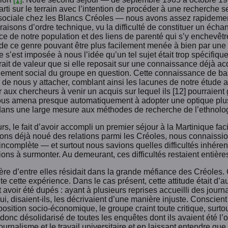
Parti sur le terrain avec l’intention de procéder à une recherche s
 sociale chez les Blancs Créoles — nous avons assez rapidemen
 raisons d’ordre technique, vu la difficulté de constituer un échan
e de notre population et des liens de parenté qui s’y enchevêtre
de ce genre pouvant être plus facilement menée à bien par une 
 s’est imposée à nous l’idée qu’un tel sujet était trop spécifique
ait de valeur que si elle reposait sur une connaissance déjà acq
nement social du groupe en question. Cette connaissance de base
 de nous y attacher, comblant ainsi les lacunes de notre étude a
r aux chercheurs à venir un acquis sur lequel ils [12] pourraient
ous amena presque automatiquement à adopter une optique plus q
 dans une large mesure aux méthodes de recherche de l’ethnologi
urs, le fait d’avoir accompli un premier séjour à la Martinique fac
ons déjà noué des relations parmi les Créoles, nous connaissi
ncomplète — et surtout nous savions quelles difficultés inhérent
ons à surmonter. Au demeurant, ces difficultés restaient entière
ère d’entre elles résidait dans la grande méfiance des Créoles.
e cette expérience. Dans le cas présent, cette attitude était d
 avoir été dupés : ayant à plusieurs reprises accueilli des journa
qui, disaient-ils, les décrivaient d’une manière injuste. Conscie
position socio-économique, le groupe craint toute critique, surto
nc désolidarisé de toutes les enquêtes dont ils avaient été l’ob
journalisme et le travail universitaire et en laissant entendre q