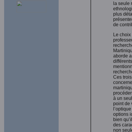
la seule 
ethnolog
plus déta
présenten
de contr
Le choix
professeu
recherche
Martiniq
aborde a
différent
mentionn
recherche
Ces trois
concerne 
martiniq
procéder
à un seul
point de
l’optique
options i
bien qu’i
des carac
non seul