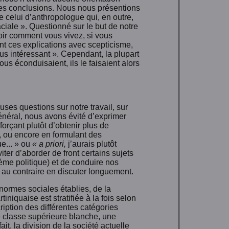
 ses conclusions. Nous nous présentions
celui d’anthropologue qui, en outre,
ciale ». Questionné sur le but de notre
voir comment vous vivez, si vous
ent ces explications avec scepticisme,
lus intéressant ». Cependant, la plupart
us éconduisaient, ils le faisaient alors
ses questions sur notre travail, sur
énéral, nous avons évité d’exprimer
orçant plutôt d’obtenir plus de
, ou encore en formulant des
ue... » ou
« a priori,
j’aurais plutôt
ter d’aborder de front certains sujets
lème politique) et de conduire nos
s au contraire en discuter longuement.
normes sociales établies, de la
tiniquaise est stratifiée à la fois selon
ription des différentes catégories
ne classe supérieure blanche, une
t, la division de la société actuelle