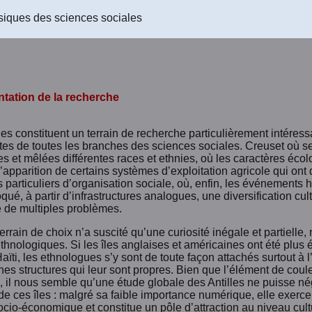
siques des sciences sociales
uction
ntation de la recherche
les constituent un terrain de recherche particulièrement intéress
stes de toutes les branches des sciences sociales. Creuset où s
 et mêlées différentes races et ethnies, où les caractères écol
l’apparition de certains systèmes d’exploitation agricole qui ont
 particuliers d’organisation sociale, où, enfin, les événements h
qué, à partir d’infrastructures analogues, une diversification cult
e de multiples problèmes.
errain de choix n’a suscité qu’une curiosité inégale et partiell
thnologiques. Si les îles anglaises et américaines ont été plus 
Haïti, les ethnologues s’y sont de toute façon attachés surtout 
nes structures qui leur sont propres. Bien que l’élément de coul
e, il nous semble qu’une étude globale des Antilles ne puisse né
de ces îles : malgré sa faible importance numérique, elle exerc
cio-économique et constitue un pôle d’attraction au niveau cultu