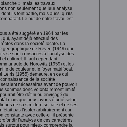
 blanche », mais les travaux
ons non seulement que leur analyse
ont ils font partie, mais aussi qu’ils
omparatif. Le but de notre travail est
ous a été suggéré en 1964 par les
, qui, ayant déjà effectué des
réoles dans la société locale. La
age géographique de Revert (1949) qui
urs se sont consacrés à l’analyse des
et culturel. Il faut cependant
communauté de Horowitz (1959) et les
le de couleur et le foyer matrifocal.
el Leiris (1955) demeure, en ce qui
e connaissance de la société
 seraient nécessaires avant de pouvoir
ous sommes donc volontairement limité
pourrait être défini ou envisagé du
olât mais que nous avons étudié selon
tiques de sa structure sociale et de ses
était pas l’isoler arbitrairement car
ion constante avec celle-ci, il présente
profondir l’analyse de ces caractères
is surtout pour mieux comprendre la