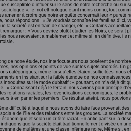
que susceptible d’influer sur le sens de notre recherche ou sur
sociologue », le mot ethnologue étant moins connu, tout comme 
es amener à croire que notre enquête concernait leur « pureté ra
, nous répondions : « Je voudrais connaître les familles d’ici, 
e la société est en train de changer, etc. » Certains accueillai
t remarquer : « Vous devriez plutôt étudier les Noirs, ce serait p
es nous recevaient aimablement et même si, en définitive, ils no
toisie.
ong de notre étude, nos interlocuteurs nous posèrent de nombreu
es, nos opinions et points de vue sur les sujets abordés. En g
ons catégoriques, même lorsqu’elles étaient sollicitées, nous eff
ements en insistant sur la faible étendue de nos connaissances
s introduites sur le mode dubitatif : « pourtant, on m’a déjà dit q
.. » Connaissant déjà le terrain, nous avions pour principe d’évi
(les relations raciales, les revendications économiques, le prob
teurs à en parler les premiers. Ce résultat atteint, nous pouvion
me difficulté à laquelle nous avons dû faire face provenait des 
 sociale de l’île et des relations entre les groupes. La société mar
e économique et selon un critère racial. En anticipant sur la desc
 indiquons que la société était traditionnellement divisée en u
yenne de mulâtres et une classe inférieure noire. Même si, en fai