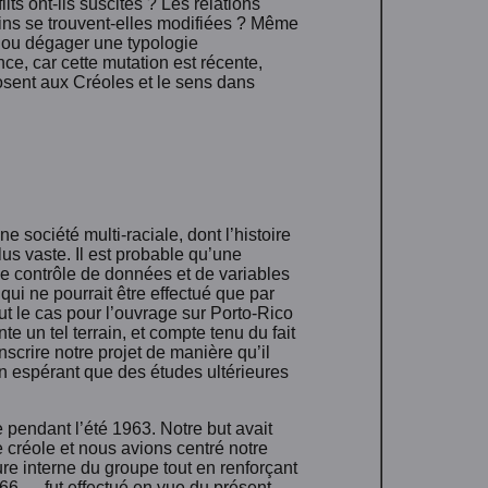
its ont-ils suscités ? Les relations
tains se trouvent-elles modifiées ? Même
s ou dégager une typologie
ce, car cette mutation est récente,
osent aux Créoles et le sens dans
e société multi-raciale, dont l’histoire
lus vaste. Il est probable qu’une
 le contrôle de données et de variables
qui ne pourrait être effectué que par
 le cas pour l’ouvrage sur Porto-Rico
te un tel terrain, et compte tenu du fait
crire notre projet de manière qu’il
en espérant que des études ultérieures
 pendant l’été 1963. Notre but avait
e créole et nous avions centré notre
ure interne du groupe tout en renforçant
6 — fut effectué en vue du présent