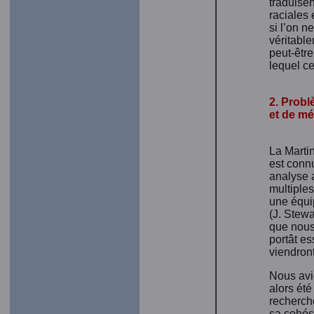
traduisen
raciales 
si l’on 
véritable
peut-êtr
lequel c
2. Prob
et de m
La Martin
est connu
analyse a
multiples
une équi
(J. Stewa
que nous 
portât es
viendront
Nous avio
alors été
recherche
sa cohé