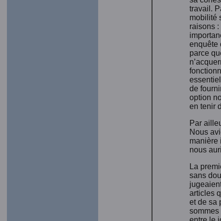
travail. 
mobilité
raisons :
importanc
enquête 
parce que
n’acquerr
fonction
essentiel
de fourni
option n
en tenir
Par aille
Nous avi
manière i
nous auri
La premi
sans dout
jugeaient
articles 
et de sa 
sommes do
entre le 