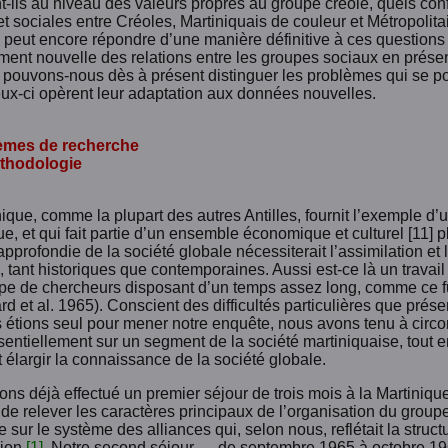
t-ils au niveau des valeurs propres au groupe créole, quels confl
et sociales entre Créoles, Martiniquais de couleur et Métropoli
ne peut encore répondre d’une manière définitive à ces question
ment nouvelle des relations entre les groupes sociaux en présen
e pouvons-nous dès à présent distinguer les problèmes qui se p
eux-ci opèrent leur adaptation aux données nouvelles.
lèmes de recherche
éthodologie
ique, comme la plupart des autres Antilles, fournit l’exemple d’un
e, et qui fait partie d’un ensemble économique et culturel [11] p
pprofondie de la société globale nécessiterait l’assimilation et
, tant historiques que contemporaines. Aussi est-ce là un travail 
pe de chercheurs disposant d’un temps assez long, comme ce fut
rd et al. 1965). Conscient des difficultés particulières que présen
étions seul pour mener notre enquête, nous avons tenu à circons
sentiellement sur un segment de la société martiniquaise, tout 
 élargir la connaissance de la société globale.
ns déjà effectué un premier séjour de trois mois à la Martinique
 de relever les caractères principaux de l’organisation du group
 sur le système des alliances qui, selon nous, reflétait la struct
sion
[1]
. Notre second séjour — de septembre 1965 à octobre 196