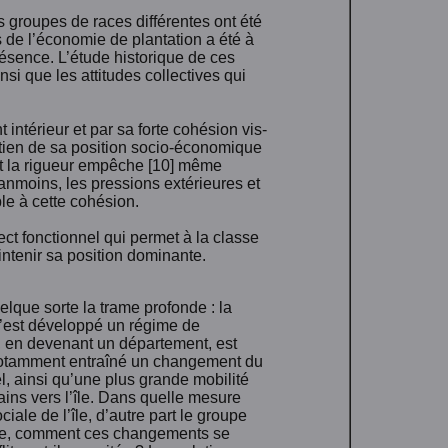
es groupes de races différentes ont été
 de l’économie de plantation a été à
résence. L’étude historique de ces
i que les attitudes collectives qui
ntérieur et par sa forte cohésion vis-
aintien de sa position socio-économique
nt la rigueur empêche [10] même
nmoins, les pressions extérieures et
le à cette cohésion.
ect fonctionnel qui permet à la classe
intenir sa position dominante.
elque sorte la trame profonde : la
s’est développé un régime de
, en devenant un département, est
 notamment entraîné un changement du
, ainsi qu’une plus grande mobilité
ains vers l’île. Dans quelle mesure
ciale de l’île, d’autre part le groupe
utre, comment ces changements se