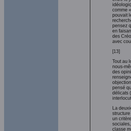
idéologi
comme « 
pouvait l
recherche
pensez qu
en faisan
des Créol
avec cour
[13]
Tout au l
nous-mêm
des opini
renseign
objection
pensé que
délicats 
interlocu
La deuxiè
structure
un critèr
sociales,
classe mo