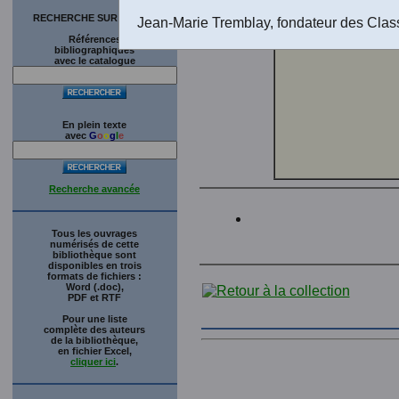
télécharg
RECHERCHE SUR LE SITE
Jean-Marie Tremblay, fondateur des Clas
Références
bibliographiques
avec le catalogue
En plein texte
avec
G
o
o
g
l
e
Recherche avancée
Tous les ouvrages
numérisés de cette
bibliothèque sont
disponibles en trois
formats de fichiers :
Word (.doc),
PDF et RTF
Pour une liste
complète des auteurs
de la bibliothèque,
en fichier Excel,
cliquer ici
.