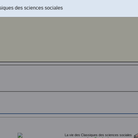
eable !
siques des sciences sociales
La vie des Classiques des sciences sociales