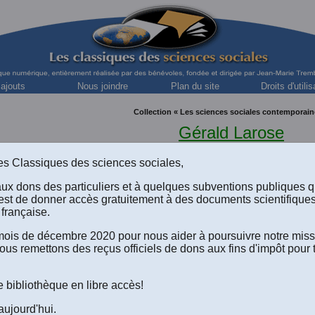
 ajouts
Nous joindre
Plan du site
Droits d'utilis
Collection « Les sciences sociales contemporain
Gérald Larose
Président de la CSN depuis septembre 1983
s des Classiques des sciences sociales,
aux dons des particuliers et à quelques subventions publiques 
est de donner accès gratuitement à des documents scientifique
française.
e mois de décembre 2020 pour nous aider à poursuivre notre mis
ous remettons des reçus officiels de dons aux fins d'impôt pour 
rose, “
CSN : les défis de l’heure
.” In ouvrage sous la directio
 et Robert Comeau,
La CSN. 75 ans d’action syndicale et soc
ec: Les Presses de l’Université du Québec,
1998
, 335 pp. [M.
e bibliothèque en libre accès!
ordé le 22 mai 2005 l’autorisation de diffuser en libre accès lib
e de ses publications dans Les Classiques des sciences social
aujourd'hui.