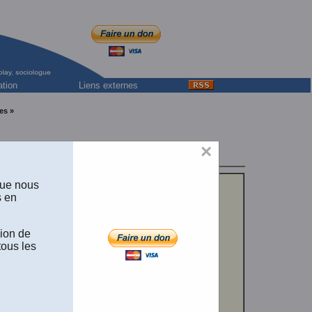
ation
Liens externes
es »
×
que nous
s en
sion de
tous les
n de Yves
iale
, pp. 321-
 Bélanger
re à tous
es.]
Texte