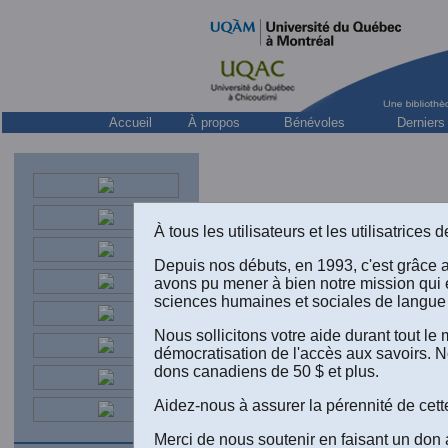
Accueil
À propos
Bénévoles
Derniers
À tous les utilisateurs et les utilisatrice
Depuis nos débuts, en 1993, c'est grâce 
avons pu mener à bien notre mission qui 
sciences humaines et sociales de langue 
Nous sollicitons votre aide durant tout l
démocratisation de l'accès aux savoirs. N
Gérald La
dons canadiens de 50 $ et plus.
Bélanger
326. Québ
Aidez-nous à assurer la pérennité de cett
nous a acc
l’ensembl
Merci de nous soutenir en faisant un don 