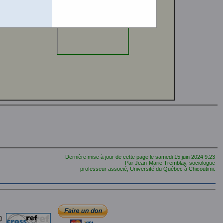
Dernière mise à jour de cette page le
samedi 15 juin 2024
9:23
Par Jean-Marie Tremblay, sociologue
professeur associé, Université du Québec à Chicoutimi.