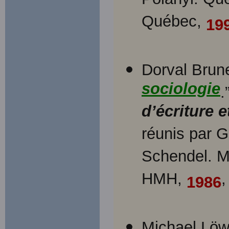
Polanyi. Qué
Québec,
19
Dorval Brune
sociologie
.
d’écriture e
réunis par 
Schendel. Mo
HMH,
,
1986
Michael Lö