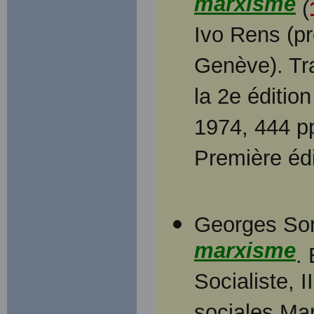
marxisme
(
Ivo Rens (pr
Genève). Tra
la 2e édition
1974, 444 pp
Première édi
Georges Sor
marxisme
.
Socialiste, I