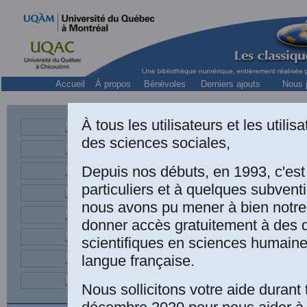
Accueil
À propos
Bénévoles
Derniers ajouts
Nous j
À tous les utilisateurs et les utili
des sciences sociales,
Depuis nos débuts, en 1993, c'es
particuliers et à quelques subven
nous avons pu mener à bien notre
donner accès gratuitement à des
scientifiques en sciences humaine
langue française.
Henri LEF
Nous sollicitons votre aide durant 
éclaté
.” U
revue
L'Ho