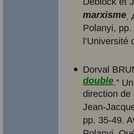
Deblock et 
marxisme
.
Polanyi, pp
l’Universit
Dorval BRU
double
.” Un
direction de
Jean-Jacque
pp. 35-49. A