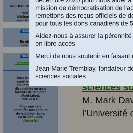
décembre 2020 pour nous aider à 
41-42,
197
mission de démocratisation de l'a
RECHERCHE SUR LE SITE
thématique i
Références
remettons des reçus officiels de d
bibliographiques
théorie, idé
avec le catalogue
pour tous les dons canadiens de 5
Anthropos
Texte télé
Aidez-nous à assurer la pérennité 
en libre accès!
En plein texte
avec
G
o
o
g
l
e
Merci de nous soutenir en faisant 
Recherche avancée
Jean-Marie Tremblay, fondateur d
Mark-David 
sciences sociales
Tous les ouvrages
numérisés de cette
sciences so
bibliothèque sont
disponibles en trois
formats de fichiers :
Word (.doc),
M. Mark Dav
PDF et RTF
Pour une liste
complète des auteurs
l’Université
de la bibliothèque,
en fichier Excel,
cliquer ici
.