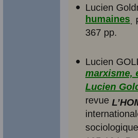
Lucien Gol
humaines
.
367 pp.
Lucien GOL
marxisme, e
Lucien Go
revue
L’HO
internationa
sociologiqu