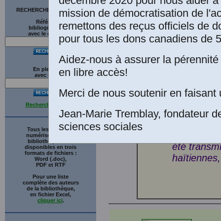
décembre 2020 pour nous aider à 
(celles) d
mission de démocratisation de l'a
RECHERCHE SUR LE SITE
(2014-2015
Références
remettons des reçus officiels de d
bibliographiques
Sciences 
avec le catalogue
pour tous les dons canadiens de 5
de l’Univer
(UEH)
.
Haï
Aidez-nous à assurer la pérennité 
Mémoire po
en libre accès!
En plein texte
avec
G
o
o
g
l
e
psychologie
VAVAL, Fac
Merci de nous soutenir en faisant 
d’État d’H
Recherche avancée
formelle ac
Jean-Marie Tremblay, fondateur d
diffuser c
sciences sociales
Tous les ouvrages
Classiques 
numérisés de cette
bibliothèque sont
été transmi
disponibles en trois
formats de fichiers :
haïtiennes
Word (.doc),
PDF et RTF
Pour une liste
complète des auteurs
de la bibliothèque,
en fichier Excel,
cliquer ici
.