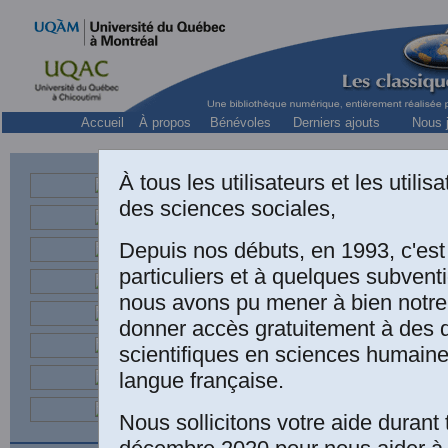
Accueil
À propos
Bénévoles
Derniers ajouts
Nous j
À tous les utilisateurs et les utili
des sciences sociales,
Licencié en p
Depuis nos débuts, en 1993, c'es
particuliers et à quelques subven
nous avons pu mener à bien notre
donner accès gratuitement à des
Émile LIN
scientifiques en sciences humaine
Représent
sexuels av
langue française.
analyse c
Nous sollicitons votre aide durant 
étudiants(
célibatair