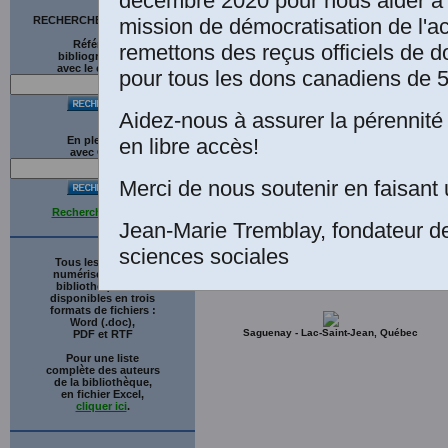
décembre 2020 pour nous aider à 
soc
mission de démocratisation de l'a
RECHERCHE SUR LE SITE
Den
Références
remettons des reçus officiels de d
bibliographiques
avec le catalogue
pour tous les dons canadiens de 5
Presses de l'
Aidez-nous à assurer la pérennité 
Liens
en libre accès!
En plein texte
avec
G
o
o
g
l
e
Merci de nous soutenir en faisant 
Recherche avancée
Jean-Marie Tremblay, fondateur d
sciences sociales
Tous les ouvrages
numérisés de cette
bibliothèque sont
disponibles en trois
formats de fichiers :
Word (.doc),
Saguenay - Lac-Saint-Jean, Québec
PDF et RTF
Pour une liste
complète des auteurs
de la bibliothèque,
en fichier Excel,
cliquer ici
.