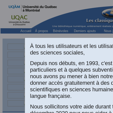
Accueil
À propos
Bénévoles
Derniers ajouts
Nous j
À tous les utilisateurs et les utili
des sciences sociales,
professor, School 
Depuis nos débuts, en 1993, c'es
particuliers et à quelques subven
nous avons pu mener à bien notre
And
donner accès gratuitement à des
scientifiques en sciences humaine
McC
langue française.
Sko
Nous sollicitons votre aide durant 
Un a