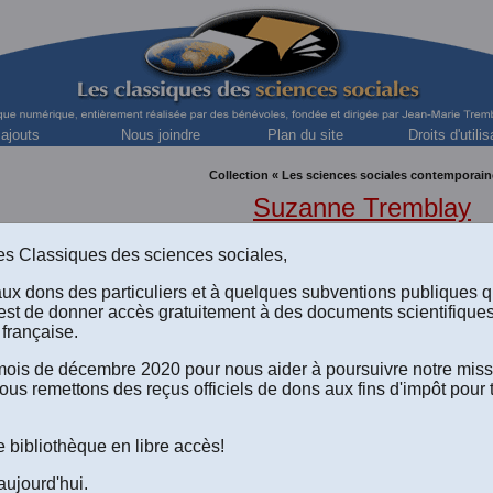
 ajouts
Nous joindre
Plan du site
Droits d'utilis
Collection « Les sciences sociales contemporain
Suzanne Tremblay
Professeure en développement régional, Département des scie
s des Classiques des sciences sociales,
aux dons des particuliers et à quelques subventions publiques 
est de donner accès gratuitement à des documents scientifique
française.
irection de Suzanne Tremblay, Paterne Ndjambou, Cyndie Giro
e mois de décembre 2020 pour nous aider à poursuivre notre mis
iasson. Avec la collaboration de Wilson Angarita, Directeur du 
ous remettons des reçus officiels de dons aux fins d'impôt pour 
de communautaire,
Le crédit communautaire et la création de
reprises au Saguenay—Lac-Saint-Jean comme outil de
ement économique communautaire et de développement s
e bibliothèque en libre accès!
i: Groupe de recherche et d'intervention régionales - GRIR-, Un
Chicoutimi, 2017, 215 pp. [
Autorisation confirmée le 10 décem
aujourd'hui.