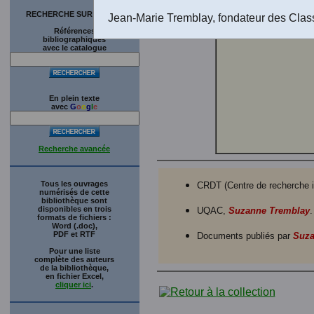
diffuser 
RECHERCHE SUR LE SITE
transmise
Jean-Marie Tremblay, fondateur des Clas
Références
bibliographiques
avec le catalogue
En plein texte
avec
G
o
o
g
l
e
Recherche avancée
Tous les ouvrages
CRDT (Centre de recherche int
numérisés de cette
bibliothèque sont
disponibles en trois
UQAC,
Suzanne Tremblay
.
formats de fichiers :
Word (.doc),
PDF et RTF
Documents publiés par
Suza
Pour une liste
complète des auteurs
de la bibliothèque,
en fichier Excel,
cliquer ici
.