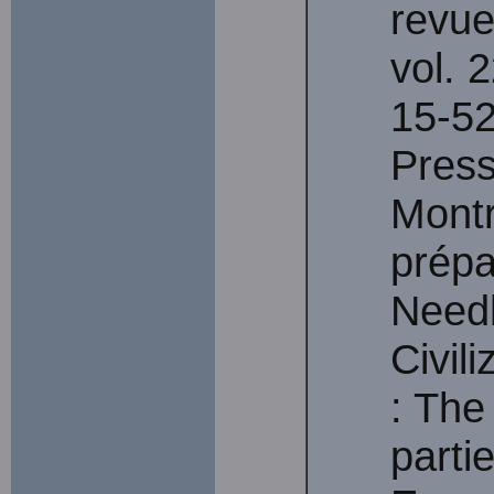
revu
vol. 2
15-52
Press
Mont
prépa
Need
Civili
: The
parti