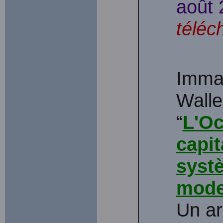
août 
téléc
Imma
Walle
“
L'Oc
capit
syst
mode
Un ar