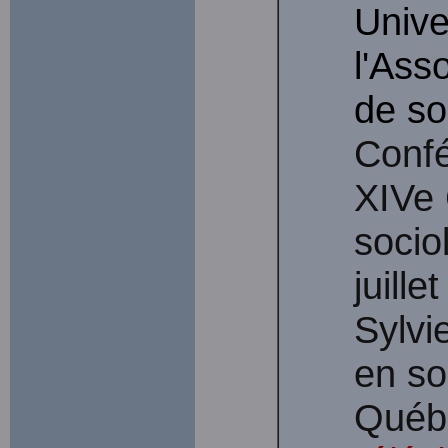
Unive
l'Ass
de so
Confé
XIVe 
socio
juill
Sylvi
en so
Québ