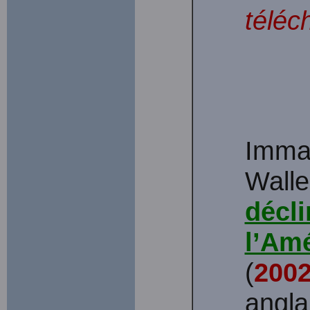
téléc
Imma
Walle
décli
l’Am
(
200
angla