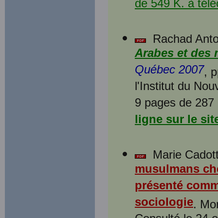
de 549 K. à tél
Rachad Anto
Arabes et des
Québec 2007
, 
l'Institut du N
9 pages de 287 
ligne sur le si
Marie Cadott
musulmans che
présenté comme
sociologie
. Mo