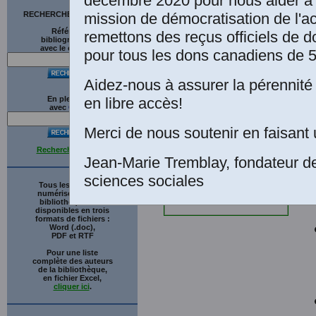
décembre 2020 pour nous aider à 
mission de démocratisation de l'a
RECHERCHE SUR LE SITE
Références
remettons des reçus officiels de d
bibliographiques
avec le catalogue
pour tous les dons canadiens de 5
L
f
Aidez-nous à assurer la pérennité 
en libre accès!
En plein texte
T
avec
G
o
o
g
l
e
Merci de nous soutenir en faisant 
Recherche avancée
Jean-Marie Tremblay, fondateur d
sciences sociales
Tous les ouvrages
numérisés de cette
bibliothèque sont
disponibles en trois
formats de fichiers :
Word (.doc),
PDF et RTF
Pour une liste
complète des auteurs
de la bibliothèque,
en fichier Excel,
cliquer ici
.