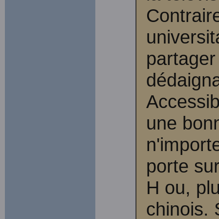
Contrair
universit
partager
dédaignai
Accessible
une bonn
n'importe
porte su
H ou, pl
chinois.