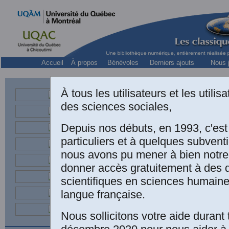
Accueil
À propos
Bénévoles
Derniers ajouts
Nous j
À tous les utilisateurs et les utili
des sciences sociales,
Anthropologu
Depuis nos débuts, en 1993, c'es
particuliers et à quelques subven
Bernard 
nous avons pu mener à bien notre
donner accès gratuitement à des
L'anthro
scientifiques en sciences humaine
langue française.
un cance
Nous sollicitons votre aide durant 