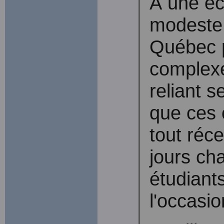
À une éc
modeste,
Québec 
complexe
reliant s
que ces c
tout réc
jours cha
étudiants
l'occasio