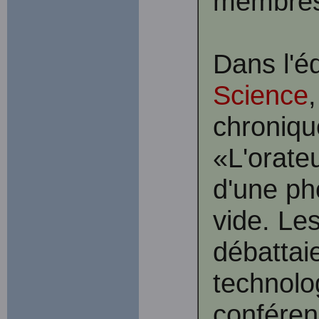
membres 
Dans l'é
Science
chroniqu
«L'orateu
d'une ph
vide. Le
débattaie
technolo
conférenc