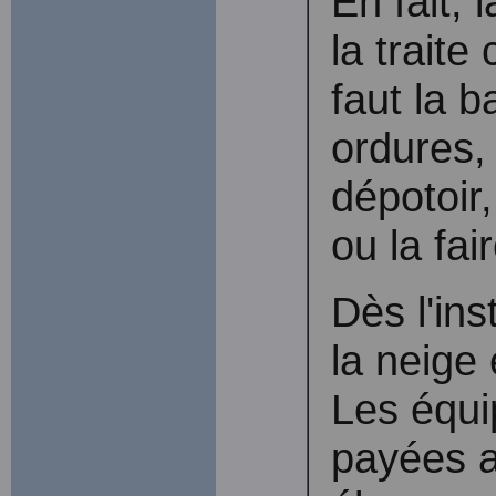
En fait, 
la traite
faut la b
ordures, 
dépotoir,
ou la fai
Dès l'ins
la neige
Les équi
payées a