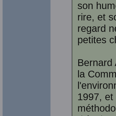
son humo
rire, et 
regard ne
petites c
Bernard
la Commi
l'enviro
1997, et 
méthodol