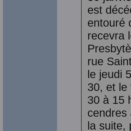
est décé
entouré 
recevra 
Presbytè
rue Sain
le jeudi 
30, et le
30 à 15 
cendres 
la suite,