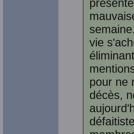
présenté
mauvaise
semaine.
vie s'ach
éliminan
mentions
pour ne r
décès, n
aujourd'h
défaitist