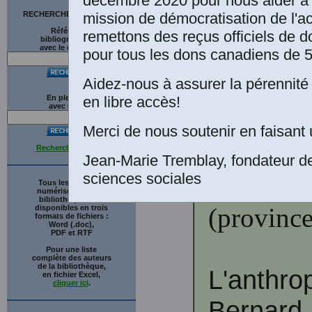
décembre 2020 pour nous aider à 
mission de démocratisation de l'a
RECHERCHE SUR LE SITE
Caroline
Références
remettons des reçus officiels de d
bibliographiques
avec le catalogue
pour tous les dons canadiens de 5
Aidez-nous à assurer la pérennité 
Le Devoir
en libre accès!
En plein texte
avec
G
o
o
g
l
e
mercredi 
Merci de nous soutenir en faisant 
Mots clés
Recherche avancée
Jean-Marie Tremblay, fondateur d
sciences sociales
Bernard 
Tous les ouvrages
numérisés de cette
bibliothèque sont
(province
disponibles en trois
formats de fichiers :
Word (.doc),
PDF et RTF
Pour une liste
complète des auteurs
de la bibliothèque,
L'anthro
en fichier Excel,
cliquer ici
.
Bernard