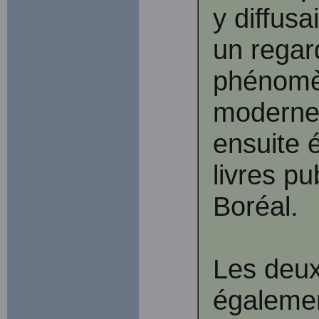
y diffusa
un regar
phénomèn
moderne.
ensuite 
livres pu
Boréal.
Les deu
égalemen