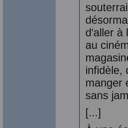
souterra
désormai
d'aller à 
au cinéma
magasiner
infidèle,
manger e
sans jam
[...]