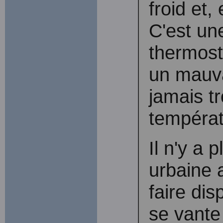
froid et, 
C'est un
thermosta
un mauva
jamais t
températ
Il n'y a 
urbaine 
faire dis
se vante 