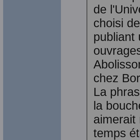
de l'Univ
choisi d
publiant 
ouvrages
Abolisson
chez Boré
La phras
la bouch
aimerait
temps éta