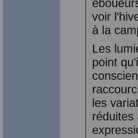
éboueurs.
voir l'hiv
à la cam
Les lumiè
point qu'
conscien
raccourc
les varia
réduites 
expression