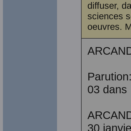
diffuser, 
sciences s
oeuvres. M
ARCAND,
Parution
03 dans 
ARCAND,
30 janvi