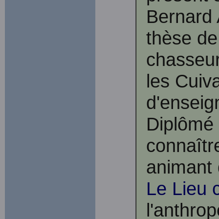
Bernard 
thèse de
chasseur
les Cuiv
d'enseign
Diplômé d
connaîtr
animant 
Le Lieu
l'anthro