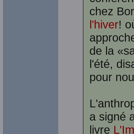
chez Boré
l'hiver
! o
approche
de la «s
l'été, dis
pour nou
L'anthro
a signé 
livre
L'I