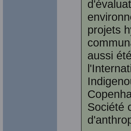
d'évaluat
environn
projets h
communau
aussi ét
l'Interna
Indigeno
Copenhag
Société 
d'anthro