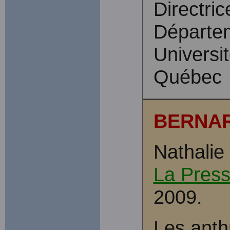
Directric
Départem
Universi
Québec
BERNA
Nathalie
La Pres
2009.
Les anth